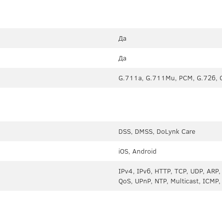
Да
Да
G.711a, G.711Mu, PCM, G.726, 
DSS, DMSS, DoLynk Care
iOS, Android
IPv4, IPv6, HTTP, TCP, UDP, ARP
QoS, UPnP, NTP, Multicast, ICMP