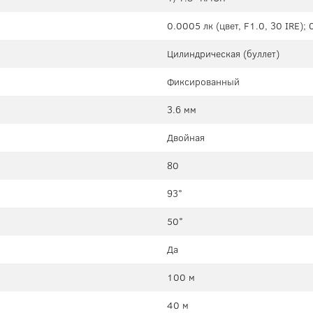
0.0005 лк (цвет, F1.0, 30 IRE); 
Цилиндрическая (буллет)
Фиксированный
3.6 мм
Двойная
80
93°
50°
Да
100 м
40 м