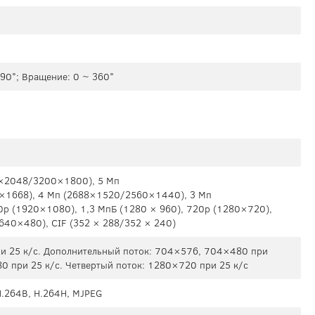
 90°; Вращение: 0 ~ 360°
2×2048/3200×1800), 5 Мп
1668), 4 Мп (2688×1520/2560×1440), 3 Мп
 (1920×1080), 1,3 МпБ (1280 × 960), 720p (1280×720),
40×480), CIF (352 × 288/352 × 240)
и 25 к/с. Дополнительный поток: 704×576, 704×480 при
80 при 25 к/с. Четвертый поток: 1280×720 при 25 к/с
H.264B, H.264H, MJPEG