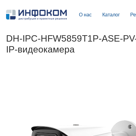
О нас
Каталог
Р
DH-IPC-HFW5859T1P-ASE-PV-
IP-видеокамера