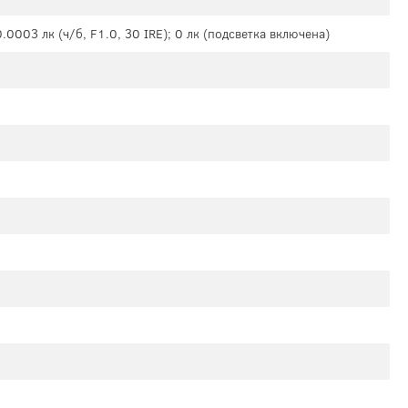
0.0003 лк (ч/б, F1.0, 30 IRE); 0 лк (подсветка включена)