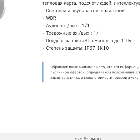
тепловая карта, подсчет людей, интеллекту
- Световая и звуковая сигнализации
- WDR
- Аудио вх./вых.: 1/1
- Тревожные вх./вых.: 1/1
- Поддержка microSD емкостью до 1 ТБ
- Степень защиты: IP67, IK10
Обращаем ваше внимание на то, что вся информаци
публичной офертой, определяемой положениями Ста
характеристиках, а также стоимости товаров и усл
1/1.8” КМОП