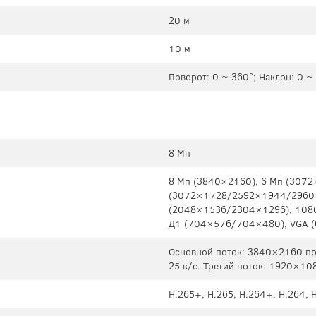
20 м
10 м
Поворот: 0 ~ 360°; Наклон: 0 ~
8 Мп
8 Мп (3840×2160), 6 Мп (307
(3072×1728/2592×1944/2960×
(2048×1536/2304×1296), 1080р
Д1 (704×576/704×480), VGA (6
Основной поток: 3840×2160 пр
25 к/с. Третий поток: 1920×10
H.265+, H.265, H.264+, H.264, 