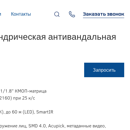
Заказать звонок
и
Контакты
+7 (495) 669-97-07
ндрическая антивандальная
г. Москва, 119270,
Лужнецкая наб., д. 6, стр. 1,
бизнес-центр "Панорама-
Центр"
info@infocom-pro.ru
Запросить
я 1/1.8” КМОП-матрица
2160) при 25 к/с
), до 60 м (LED), SmartIR
ружение лиц, SMD 4.0, Acupick, метаданные видео,