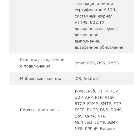
генерация и импорт
сертификатов X.509,
системный журнал,
HTTPS, 802.1X,
доверенная загрузка,
доверенное
выполнение,
доверенное обновление
Клиенты для удаленног
Smart PSS, DSS, DMSS
о подключения
Мобильные клиенты
iOS, Android
IPv4, IPv6, HTTP, TCP,
UDP, ARP, RTP, RTSP,
RTCP, RTMP, SMTP, FTP,
Сетевые протоколы
SFTP, DHCP, DNS, DDNS,
QoS, UPnP, NTP,
Multicast, ICMP, IGMP,
NFS, PPPoE, Bonjour