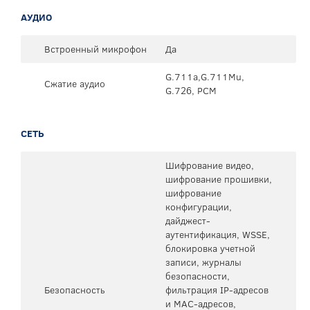
АУДИО
Встроенный микрофон
Да
G.711a,G.711Mu,
Сжатие аудио
G.726, PCM
СЕТЬ
Шифрование видео,
шифрование прошивки,
шифрование
конфигурации,
дайджест-
аутентификация, WSSE,
блокировка учетной
записи, журналы
безопасности,
Безопасность
фильтрация IP-адресов
и MAC-адресов,