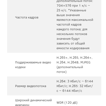
Дополнительный поток:
704×576 при 1 к/с ~
25 к/с. *Указанные
выше значения
Частота кадров
являются максимальной
частотой кадров
каждого потока; для
нескольких потоков
значения будут
зависеть от общей
емкости кодирования
H.265+, H.265, H.264+,
Поддерживаемые видео
H.264, H.264B, MJPEG
кодеки
(дополнительный
поток)
H.264: 3 Кбит/с ~ 6144
Размер видеопотока
Кбит/с; H.265: 32 Кбит/
с ~ 6144 Кбит/с
Широкий динамический
WDR (120 дБ)
диапазон