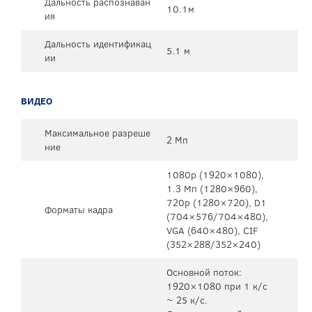
Дальность распознаван
10.1м
ия
Дальность идентификац
5.1 м
ии
ВИДЕО
Максимальное разреше
2 Мп
ние
1080р (1920×1080),
1.3 Мп (1280×960),
720p (1280×720), D1
Форматы кадра
(704×576/704×480),
VGA (640×480), CIF
(352×288/352×240)
Основной поток:
1920×1080 при 1 к/с
~ 25 к/с.