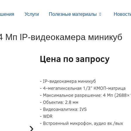
ешения
Услуги
Полезные материалы
Новост
 Мп IP-видеокамера миникуб
Цена по запросу
- IP-видеокамера миникуб
- 4-мегапиксельная 1/3” КМОП-матрица
- Максимальное разрешение: 4 Мп (2688×1
- Объектив: 2.8 мм
- Видеоаналитика: IVS
- WDR
›
- Встроенный микрофон, аудио вх./вых