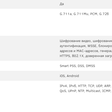
Да
G.711a, G.711Mu, PCM, G.726
Шифрование видео, шифрование
аутентификация, WSSE, блокиро
адресов и MAC-адресов, генера
HTTPS, 802.1X, доверенная заг
Smart PSS, DSS, DMSS
iOS, Android
IPv4, IPv6, HTTP, TCP, UDP, ARP
QoS, UPnP, NTP, Multicast, ICMP