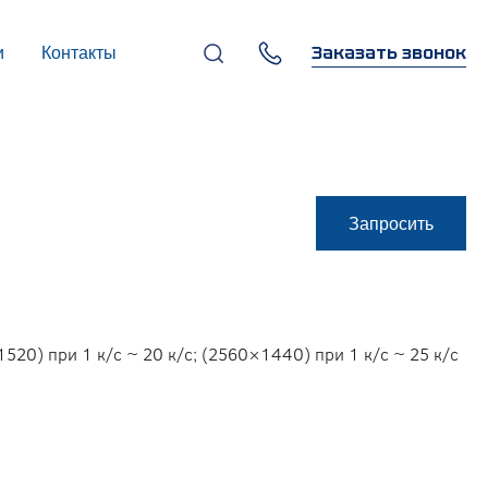
Заказать звонок
и
Контакты
+7 (495) 669-97-07
г. Москва, 119270,
Лужнецкая наб., д. 6, стр. 1,
бизнес-центр "Панорама-
Центр"
info@infocom-pro.ru
Запросить
520) при 1 к/с ~ 20 к/с; (2560×1440) при 1 к/с ~ 25 к/с