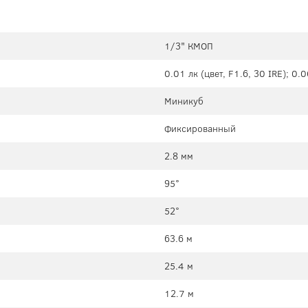
1/3" КМОП
0.01 лк (цвет, F1.6, 30 IRE); 0.0
Миникуб
Фиксированный
2.8 мм
95°
52°
63.6 м
25.4 м
12.7 м