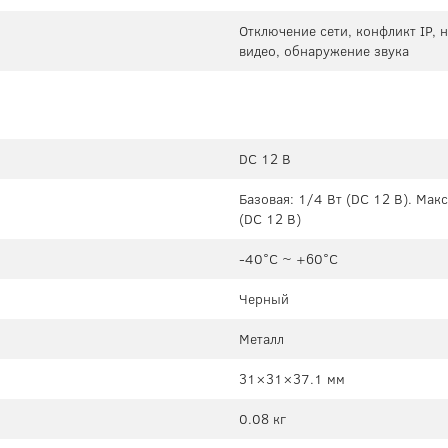
Отключение сети, конфликт IP,
видео, обнаружение звука
DC 12 В
Базовая: 1/4 Вт (DC 12 В). Мак
(DC 12 В)
-40°C ~ +60°C
Черный
Металл
31×31×37.1 мм
0.08 кг