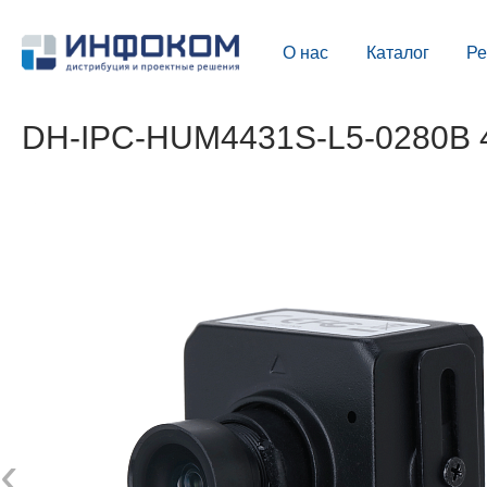
О нас
Каталог
Р
DH-IPC-HUM4431S-L5-0280B 4
‹