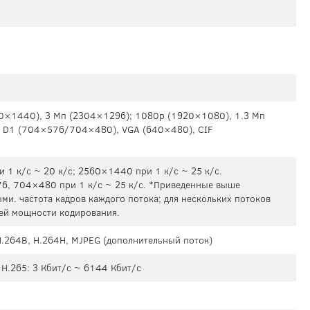
60×1440), 3 Мп (2304×1296); 1080р (1920×1080), 1.3 Мп
, D1 (704×576/704×480), VGA (640×480), CIF
 1 к/с ~ 20 к/с; 2560×1440 при 1 к/с ~ 25 к/с.
6, 704×480 при 1 к/с ~ 25 к/с. *Приведенные выше
ми. частота кадров каждого потока; для нескольких потоков
щей мощности кодирования.
 H.264B, H.264H, MJPEG (дополнительный поток)
 H.265: 3 Кбит/с ~ 6144 Кбит/с