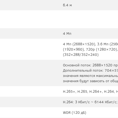
6.4 м
4 Мп
4 Мп (2688×1520), 3.6 Мп (25
(1920×960), 720p (1280×720)
(352×288/352×240)
Основной поток: 2688×1520 при
Дополнительный поток: 704×57
значения являются максимальны
значения будут зависеть от об
H.265+, H.265, H.264+, H.264,
H.264: 3 Кбит/с ~ 6144 Кбит/с;
WDR (120 дБ)