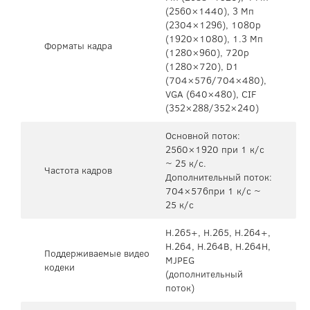
(2560×1440), 3 Мп
(2304×1296), 1080р
(1920×1080), 1.3 Мп
Форматы кадра
(1280×960), 720p
(1280×720), D1
(704×576/704×480),
VGA (640×480), CIF
(352×288/352×240)
Основной поток:
2560×1920 при 1 к/с
~ 25 к/с.
Частота кадров
Дополнительный поток:
704×576при 1 к/с ~
25 к/с
H.265+, H.265, H.264+,
H.264, H.264B, H.264H,
Поддерживаемые видео
MJPEG
кодеки
(дополнительный
поток)