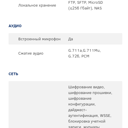
FTP, SFTP, MicroSD
Локальное хранение
(≤256 Гбайт), NAS
АУДИО
Встроенный микрофон
Да
G.711a,G.711Mu,
Сжатие аудио
G.726, PCM
СЕТЬ
Шифрование видео,
шифрование прошивки,
шифрование
конфигурации,
дайджест-
аутентификация, WSSE,
блокировка учетной
записи, журналы