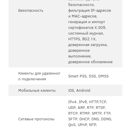
безопасности,
Безопасность
фильтрация IP-адресов
и MAC-адресов,
генерация и импорт
сертификатов X.509,
системный журнал,
HTTPS, 802.1X,
доверенная загрузка,
доверенное
выполнение,
доверенное обновление
Клиенты для удаленног
Smart PSS, DSS, DMSS
о подключения
Мобильные клиенты
iOS, Android
IPv4, IPv6, HTTP,TCP,
UDP, ARP, RTP, RTSP,
RTCP, RTMP, SMTP, FTP,
Сетевые протоколы
SFTP, DHCP, DNS, DDNS,
QoS, UPnP, NTP,