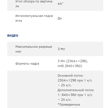
Угол обзора по вертика
44°
ли
Интеллектуальная подсв
Да
етка
ВИДЕО
Максимальное разреше
3 Мп
ние
3 Mп (2304×1296),
Форматы кадра
nHD (640×360)
Основной поток:
2304×1296 при 1 к/с
~ 25 к/с.
Дополнительный поток
1: 640×360 при 1 к/с
~ 25 к/с.
*Приведенные