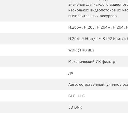
значения для каждого видеопот
нескольких видеопотоков их час
вычислительных ресурсов.
H.265+, H.265, H.264+, H.264,
H.264: 9 Кбит/с ~ 8192 Кбит/с 
WDR (140 дБ)
Механический ИК-фильтр
Да
Авто, естественный, уличное о
BLC, HLC
3D DNR