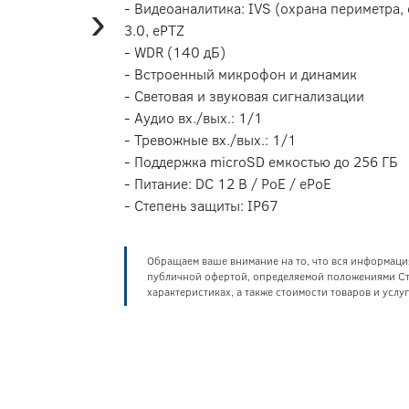
›
- Видеоаналитика: IVS (охрана периметра
3.0, ePTZ
- WDR (140 дБ)
- Встроенный микрофон и динамик
- Световая и звуковая сигнализации
- Аудио вх./вых.: 1/1
- Тревожные вх./вых.: 1/1
- Поддержка microSD емкостью до 256 ГБ
- Питание: DC 12 В / PoE / ePoE
- Степень защиты: IP67
Обращаем ваше внимание на то, что вся информаци
публичной офертой, определяемой положениями Ста
характеристиках, а также стоимости товаров и усл