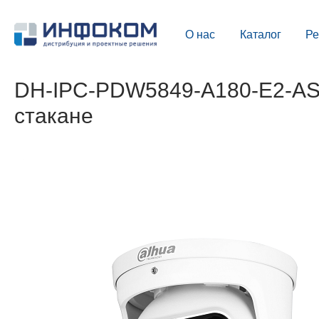
О нас
Каталог
Р
DH-IPC-PDW5849-A180-E2-AST
стакане