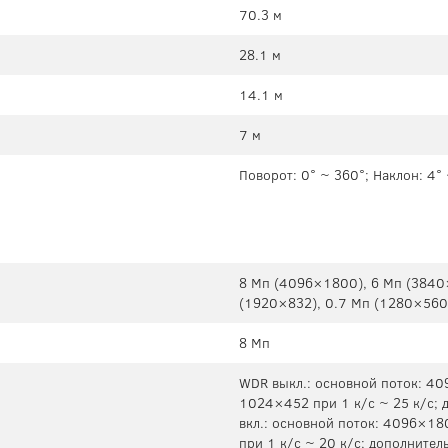
70.3 м
28.1 м
14.1 м
7 м
Поворот: 0° ~ 360°; Наклон: 4°
8 Mп (4096×1800), 6 Mп (3840
(1920×832), 0.7 Mп (1280×560
8 Мп
WDR выкл.: основной поток: 40
1024×452 при 1 к/с ~ 25 к/с; 
вкл.: основной поток: 4096×18
при 1 к/с ~ 20 к/с; дополнител