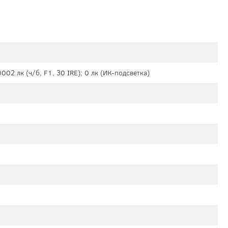
0002 лк (ч/б, F1, 30 IRE); 0 лк (ИК-подсветка)