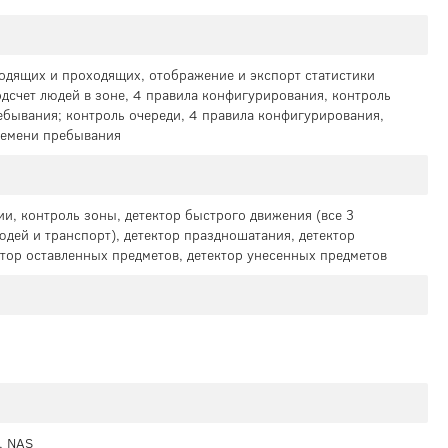
ходящих и проходящих, отображение и экспорт статистики
подсчет людей в зоне, 4 правила конфигурирования, контроль
ебывания; контроль очереди, 4 правила конфигурирования,
ремени пребывания
ии, контроль зоны, детектор быстрого движения (все 3
дей и транспорт), детектор праздношатания, детектор
ктор оставленных предметов, детектор унесенных предметов
, NAS