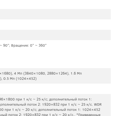
 ~ 90°; Вращение: 0° ~ 360°
×1680), 4 Mп (3840×1080, 2880×1264), 1.6 Mп
), 0.5 Mп (1024×452)
96×1800 при 1 к/с ~ 25 к/с; дополнительный поток 1:
дополнительный поток 2: 1920×832 при 1 к/с ~ 25 к/с. WDR
00 при 1 к/с ~ 20 к/с; дополнительный поток 1: 1024×452
ьный поток 2: 1920×832 при 1 к/с ~ 20 к/с.. *Приведенные