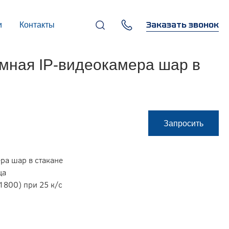
Заказать звонок
и
Контакты
+7 (495) 669-97-07
мная IP-видеокамера шар в
г. Москва, 119270,
Лужнецкая наб., д. 6, стр. 1,
бизнес-центр "Панорама-
Центр"
info@infocom-pro.ru
Запросить
ра шар в стакане
ца
1800) при 25 к/c