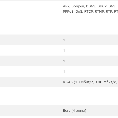
ARP, Bonjour, DDNS, DHCP, DNS, F
PPPoE, QoS, RTCP, RTMP, RTP, R
1
1
1
1
RJ-45 (10 Мбит/с, 100 Мбит/с,
Есть (4 зоны)