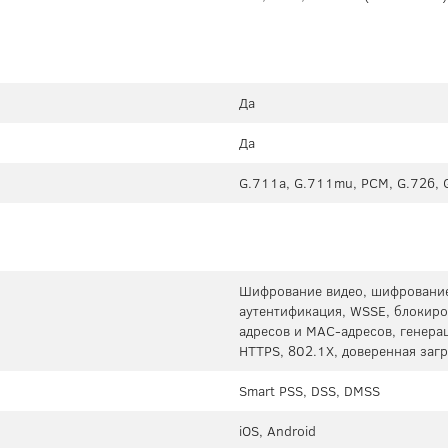
Да
Да
G.711a, G.711mu, PCM, G.726, 
Шифрование видео, шифрование
аутентификация, WSSE, блокиро
адресов и MAC-адресов, генера
HTTPS, 802.1X, доверенная заг
Smart PSS, DSS, DMSS
iOS, Android