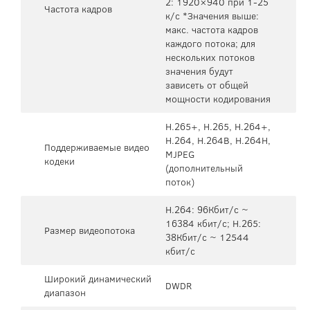
2: 1920×940 при 1-25
Частота кадров
к/с *Значения выше:
макс. частота кадров
каждого потока; для
нескольких потоков
значения будут
зависеть от общей
мощности кодирования
H.265+, H.265, H.264+,
H.264, H.264B, H.264H,
Поддерживаемые видео
MJPEG
кодеки
(дополнительный
поток)
H.264: 96Кбит/с ~
16384 кбит/с; H.265:
Размер видеопотока
38Кбит/с ~ 12544
кбит/с
Широкий динамический
DWDR
диапазон