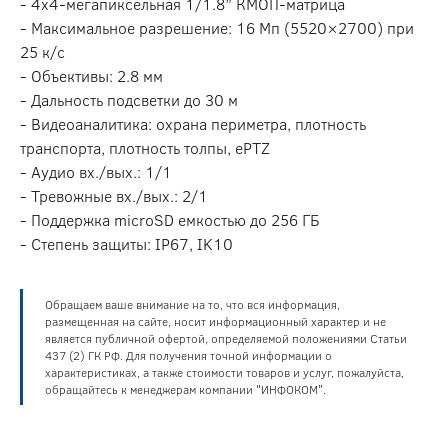
- 4х4-мегапиксельная 1/1.8” КМОП-матрица
- Максимальное разрешение: 16 Мп (5520×2700) при
25 к/c
- Объективы: 2.8 мм
- Дальность подсветки до 30 м
- Видеоаналитика: охрана периметра, плотность
транспорта, плотность толпы, ePTZ
- Аудио вх./вых.: 1/1
- Тревожные вх./вых.: 2/1
- Поддержка microSD емкостью до 256 ГБ
- Степень защиты: IP67, IK10
Обращаем ваше внимание на то, что вся информация,
размещенная на сайте, носит информационный характер и не
является публичной офертой, определяемой положениями Статьи
437 (2) ГК РФ. Для получения точной информации о
характеристиках, а также стоимости товаров и услуг, пожалуйста,
обращайтесь к менеджерам компании "ИНФОКОМ".