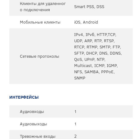
Клиенты для удаленног
Smart PSS, DSS
о подключения
Мобильные клиенты
iOS, Android
IPv4, IPv6, HTTP,TCP,
UDP, ARP, RTP, RTSP,
RTCP, RTMP, SMTP, FTP,
SFTP, DHCP, DNS, DDNS,
Сетевые протоколы
QoS, UPnP, NTP,
Multicast, ICMP, IGMP,
NFS, SAMBA, PPPoE,
SNMP
ИНТЕРФЕЙСЫ
Аудиовходы
1
Аудиовыходы
1
Тревожные входы
2