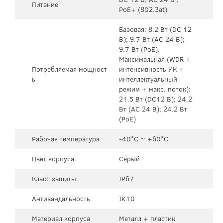
Питание
PoE+ (802.3at)
Базовая: 8.2 Вт (DC 12
В); 9.7 Вт (AC 24 В);
9.7 Вт (PoE).
Максимальная (WDR +
Потребляемая мощност
интенсивность ИК +
ь
интеллектуальный
режим + макс. поток):
21.5 Вт (DC12 В); 24.2
Вт (AC 24 В); 24.2 Вт
(PoE)
Рабочая температура
-40°C ~ +60°C
Цвет корпуса
Серый
Класс защиты
IP67
Антивандальность
IK10
Материал корпуса
Металл + пластик