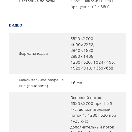
Настройка по осям
~355° Наклон: 0° ~90°
Вращение: 0° ~360°
ВИДЕО
5520×2700,
4600×2252,
3840×1880,
Форматы кадра
2880×1408,
1280×620, 1024×496,
1920×940, 1366×668
Максимальное разреше
16 Мп
ние (панорама)
Основной поток:
5520×2700 при 1-25
к/с; дополнительный
поток 1: 1280×620 при
1-25 к/с;
дополнительный поток