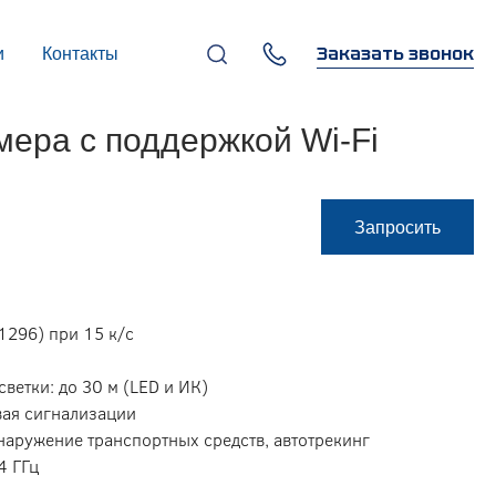
Заказать звонок
и
Контакты
+7 (495) 669-97-07
мера с поддержкой Wi-Fi
г. Москва, 119270,
Лужнецкая наб., д. 6, стр. 1,
бизнес-центр "Панорама-
Центр"
info@infocom-pro.ru
Запросить
1296) при 15 к/с
ветки: до 30 м (LED и ИК)
вая сигнализации
наружение транспортных средств, автотрекинг
4 ГГц