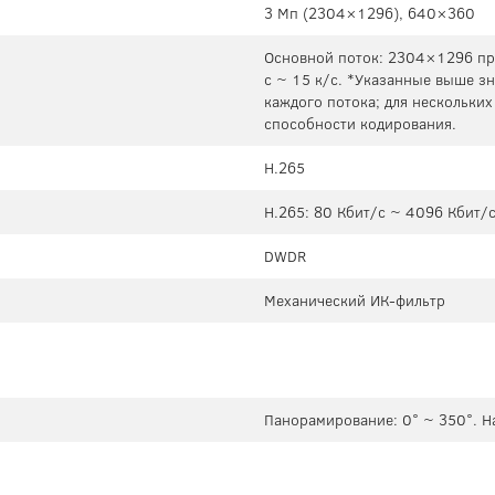
3 Мп (2304×1296), 640×360
Основной поток: 2304×1296 при
с ~ 15 к/с. *Указанные выше з
каждого потока; для нескольких
способности кодирования.
H.265
H.265: 80 Кбит/с ~ 4096 Кбит/
DWDR
Механический ИК-фильтр
Панорамирование: 0° ~ 350°. Н