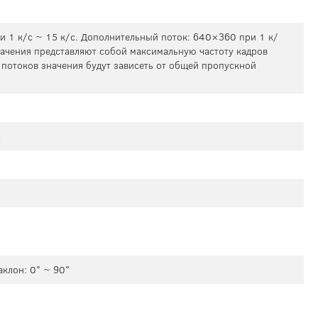
 1 к/с ~ 15 к/с. Дополнительный поток: 640×360 при 1 к/
начения представляют собой максимальную частоту кадров
 потоков значения будут зависеть от общей пропускной
с
аклон: 0° ~ 90°