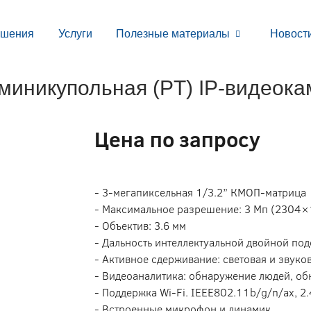
ешения
Услуги
Полезные материалы
Новост
 миникупольная (PT) IP-видеока
Цена по запросу
- 3-мегапиксельная 1/3.2” КМОП-матрица
- Максимальное разрешение: 3 Мп (2304×
- Объектив: 3.6 мм
- Дальность интеллектуальной двойной подс
- Активное сдерживание: световая и звуко
- Видеоаналитика: обнаружение людей, об
- Поддержка Wi-Fi. IEEE802.11b/g/n/ax, 2.
- Встроенные микрофон и динамик