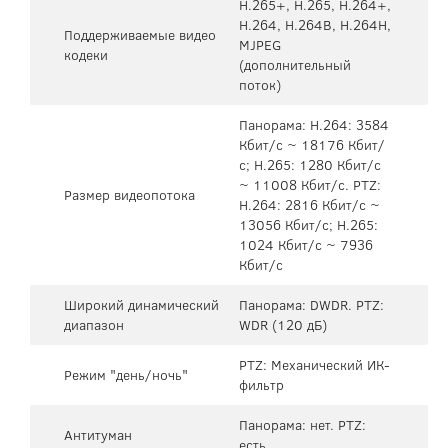
H.265+, H.265, H.264+,
H.264, H.264B, H.264H,
Поддерживаемые видео
MJPEG
кодеки
(дополнительный
поток)
Панорама: H.264: 3584
Кбит/с ~ 18176 Кбит/
с; H.265: 1280 Кбит/с
~ 11008 Кбит/с. PTZ:
Размер видеопотока
H.264: 2816 Кбит/с ~
13056 Кбит/с; H.265:
1024 Кбит/с ~ 7936
Кбит/с
Широкий динамический
Панорама: DWDR. PTZ:
диапазон
WDR (120 дБ)
PTZ: Механический ИК-
Режим "день/ночь"
фильтр
Панорама: нет. PTZ:
Антитуман
есть