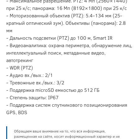
- Максимальное разрешение. PTZ: 4 Мп (2560×1440)
при 25 к/с; панорама: 16 Мп (8192×1800) при 25 к/с
- Моторизованный объектив (PTZ): 5.4-134 мм (25-
кратный оптический зум). Объективы (панорама): 2.8
мм
- Дальность подсветки (PTZ) до 100 м, Smart IR
- Видеоаналитика: охрана периметра, обнаружение лиц,
интеллектуальный поиск, метаданные видео,
автотрекинг
- WDR (PTZ)
- Аудио вх./вых.: 2/1
- Тревожные вх./вых.: 3/2
- Поддержка microSD емкостью до 512 ГБ
- Степень защиты: IP67
- Поддержка систем спутникового позиционирования
GPS, BDS
Обращаем ваше внимание на то, что вся информация,
размещенная на сайте, носит информационный характер и не