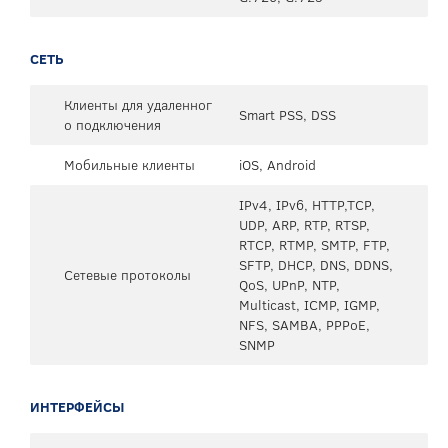
СЕТЬ
Клиенты для удаленног
Smart PSS, DSS
о подключения
Мобильные клиенты
iOS, Android
IPv4, IPv6, HTTP,TCP,
UDP, ARP, RTP, RTSP,
RTCP, RTMP, SMTP, FTP,
SFTP, DHCP, DNS, DDNS,
Сетевые протоколы
QoS, UPnP, NTP,
Multicast, ICMP, IGMP,
NFS, SAMBA, PPPoE,
SNMP
ИНТЕРФЕЙСЫ