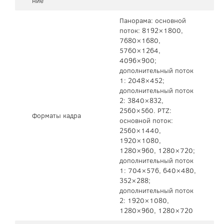
ние
Панорама: основной
поток: 8192×1800,
7680×1680,
5760×1264,
4096×900;
дополнительный поток
1: 2048×452;
дополнительный поток
2: 3840×832,
2560×560. PTZ:
Форматы кадра
основной поток:
2560×1440,
1920×1080,
1280×960, 1280×720;
дополнительный поток
1: 704×576, 640×480,
352×288;
дополнительный поток
2: 1920×1080,
1280×960, 1280×720