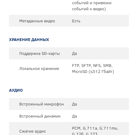
событий и привязки
событий к видео)
Метаданные видео
Есть
ХРАНЕНИЕ ДАННЫХ
Поддержка SD-карты
Да
FTP, SFTP, NFS, SMB,
Локальное хранение
MicroSD (≤512 Гбайт)
АУДИО
Встроенный микрофон
Да
Встроенный динамик
Да
PCM, G.711a, G.711mu,
Сжатие аудио
G.726, G.723