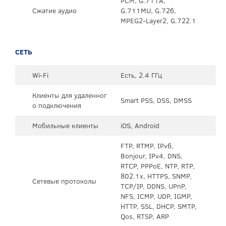
PCM, G.711A,
Сжатие аудио
G.711MU, G.726,
MPEG2-Layer2, G.722.1
СЕТЬ
Wi-Fi
Есть, 2.4 ГГц
Клиенты для удаленног
Smart PSS, DSS, DMSS
о подключения
Мобильные клиенты
iOS, Android
FTP, RTMP, IPv6,
Bonjour, IPv4, DNS,
RTCP, PPPoE, NTP, RTP,
802.1x, HTTPS, SNMP,
Сетевые протоколы
TCP/IP, DDNS, UPnP,
NFS, ICMP, UDP, IGMP,
HTTP, SSL, DHCP, SMTP,
Qos, RTSP, ARP