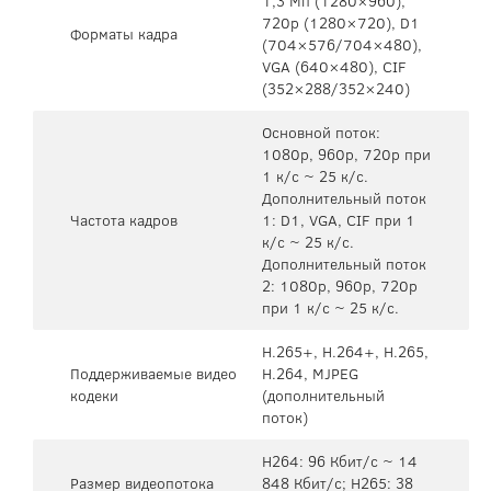
1,3 Mп (1280×960),
720p (1280×720), D1
Форматы кадра
(704×576/704×480),
VGA (640×480), CIF
(352×288/352×240)
Основной поток:
1080p, 960p, 720p при
1 к/с ~ 25 к/с.
Дополнительный поток
Частота кадров
1: D1, VGA, CIF при 1
к/с ~ 25 к/с.
Дополнительный поток
2: 1080p, 960p, 720p
при 1 к/с ~ 25 к/с.
H.265+, H.264+, H.265,
Поддерживаемые видео
H.264, MJPEG
кодеки
(дополнительный
поток)
H264: 96 Кбит/с ~ 14
Размер видеопотока
848 Кбит/с; H265: 38