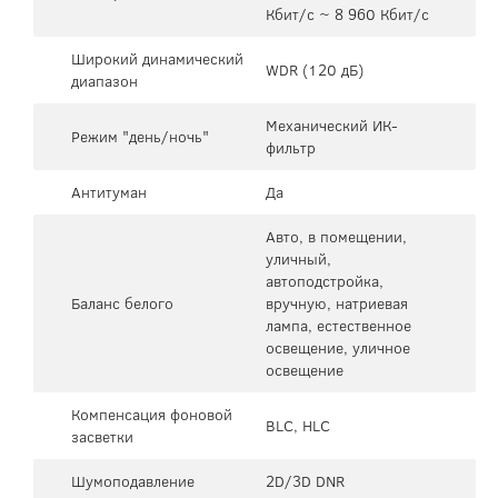
Кбит/с ~ 8 960 Кбит/с
Широкий динамический
WDR (120 дБ)
диапазон
Механический ИК-
Режим "день/ночь"
фильтр
Антитуман
Да
Авто, в помещении,
уличный,
автоподстройка,
Баланс белого
вручную, натриевая
лампа, естественное
освещение, уличное
освещение
Компенсация фоновой
BLC, HLC
засветки
Шумоподавление
2D/3D DNR