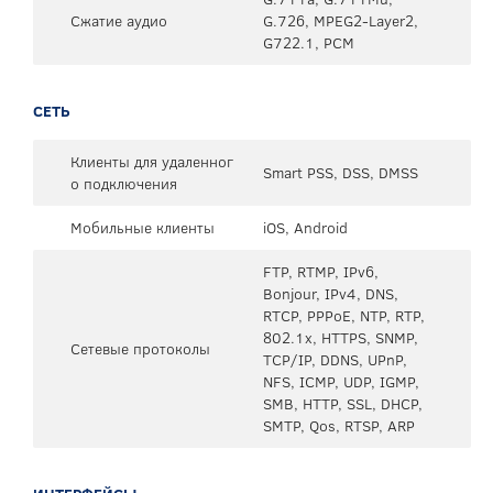
Сжатие аудио
G.726, MPEG2-Layer2,
G722.1, PCM
СЕТЬ
Клиенты для удаленног
Smart PSS, DSS, DMSS
о подключения
Мобильные клиенты
iOS, Android
FTP, RTMP, IPv6,
Bonjour, IPv4, DNS,
RTCP, PPPoE, NTP, RTP,
802.1x, HTTPS, SNMP,
Сетевые протоколы
TCP/IP, DDNS, UPnP,
NFS, ICMP, UDP, IGMP,
SMB, HTTP, SSL, DHCP,
SMTP, Qos, RTSP, ARP