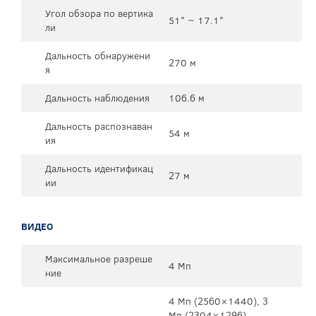
Угол обзора по вертика
51° ~ 17.1°
ли
Дальность обнаружени
270 м
я
Дальность наблюдения
106.6 м
Дальность распознаван
54 м
ия
Дальность идентификац
27 м
ии
ВИДЕО
Максимальное разреше
4 Мп
ние
4 Мп (2560×1440), 3
Mп (2304×1296),