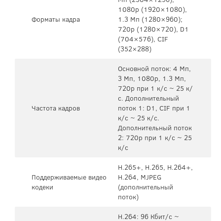
1080p (1920×1080),
Форматы кадра
1.3 Mп (1280×960);
720p (1280×720), D1
(704×576), CIF
(352×288)
Основной поток: 4 Mп,
3 Мп, 1080p, 1.3 Mп,
720p при 1 к/с ~ 25 к/
с. Дополнительный
Частота кадров
поток 1: D1, CIF при 1
к/с ~ 25 к/с.
Дополнительный поток
2: 720p при 1 к/с ~ 25
к/с
H.265+, H.265, H.264+,
Поддерживаемые видео
H.264, MJPEG
кодеки
(дополнительный
поток)
H.264: 96 Кбит/с ~