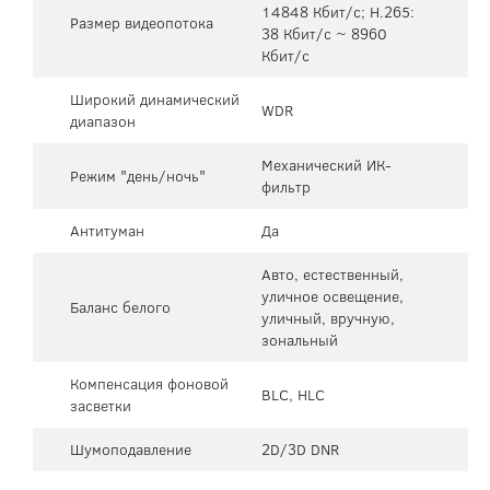
14848 Кбит/с; H.265:
Размер видеопотока
38 Кбит/с ~ 8960
Кбит/с
Широкий динамический
WDR
диапазон
Механический ИК-
Режим "день/ночь"
фильтр
Антитуман
Да
Авто, естественный,
уличное освещение,
Баланс белого
уличный, вручную,
зональный
Компенсация фоновой
BLC, HLC
засветки
Шумоподавление
2D/3D DNR