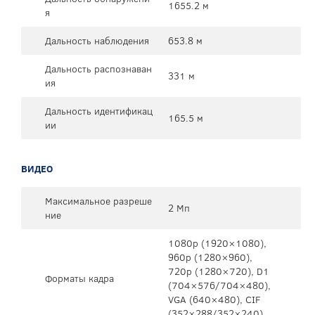
1655.2 м
я
Дальность наблюдения
653.8 м
Дальность распознаван
331 м
ия
Дальность идентификац
165.5 м
ии
ВИДЕО
Максимальное разреше
2 Мп
ние
1080p (1920×1080),
960p (1280×960),
720p (1280×720), D1
Форматы кадра
(704×576/704×480),
VGA (640×480), CIF
(352×288/352×240)