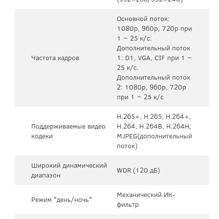
Основной поток:
1080p, 960p, 720p при
1 ~ 25 к/с.
Дополнительный поток
Частота кадров
1: D1, VGA, CIF при 1 ~
25 к/с.
Дополнительный поток
2: 1080p, 960p, 720p
при 1 ~ 25 к/с
H.265+, H.265, H.264+,
Поддерживаемые видео
H.264, H.264B, H.264H,
кодеки
MJPEG(дополнительный
поток)
Широкий динамический
WDR (120 дБ)
диапазон
Механический ИК-
Режим "день/ночь"
фильтр