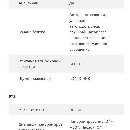
Антитуман
Да
Авто, в помещении,
уличный,
автоподстройка,
Баланс белого
вручную, натриевая
лампа, естественное
освещение, уличное
освещение
Компенсация фоновой
BLC, HLC
засветки
Шумоподавление
2D/3D DNR
PTZ
PTZ-протокол
DH-SD
Панорамирование: 0° ~
Диапазон панорамиров
+90°. Наклон: 0° ~
ания/наклона