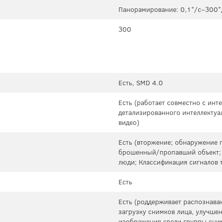
Панорамирование: 0,1°/с–300°/
300
Есть, SMD 4.0
Есть (работает совместно с ин
детализированного интеллектуа
видео)
Есть (вторжение; обнаружение
брошенный/пропавший объект; 
люди; Классификация сигналов 
Есть
Есть (роддерживает распознава
загрузку снимков лица, улучше
изображения среди группы сним