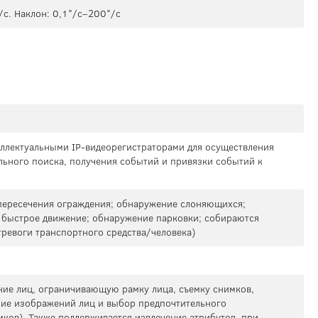
с. Наклон: 0,1°/с–200°/с
теллектуальными IP-видеорегистраторами для осуществления
льного поиска, получения событий и привязки событий к
 пересечения ограждения; обнаружение слоняющихся;
быстрое движение; обнаружение парковки; собираются
тревоги транспортного средства/человека)
ние лиц, ограничивающую рамку лица, съемку снимков,
ние изображений лиц и выбор предпочтительного
ков). Также поддерживается извлечение атрибутов, при