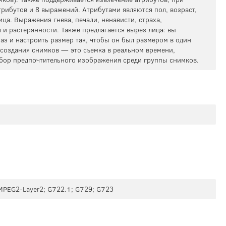
рибутов и 8 выражений. Атрибутами являются пол, возраст,
ица. Выражения гнева, печали, ненависти, страха,
я и растерянности. Также предлагается вырез лица: вы
аз и настроить размер так, чтобы он был размером в один
создания снимков — это съемка в реальном времени,
ыбор предпочтительного изображения среди группы снимков.
MPEG2-Layer2; G722.1; G729; G723