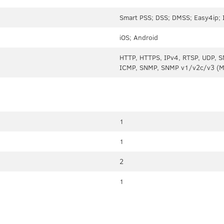
Smart PSS; DSS; DMSS; Easy4ip; 
iOS; Android
HTTP, HTTPS, IPv4, RTSP, UDP, S
ICMP, SNMP, SNMP v1/v2c/v3 (MI
1
1
2
1