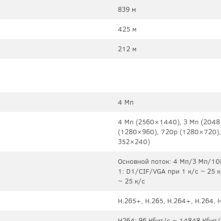
839 м
425 м
212 м
4 Мп
4 Mп (2560×1440), 3 Мп (2048
(1280×960), 720p (1280×720),
352×240)
Основной поток: 4 Мп/3 Мп/10
1: D1/CIF/VGA при 1 к/с ~ 25 
~ 25 к/с
H.265+, H.265, H.264+, H.264, 
H264: 96 Кбит/с ~ 14848 Кбит/