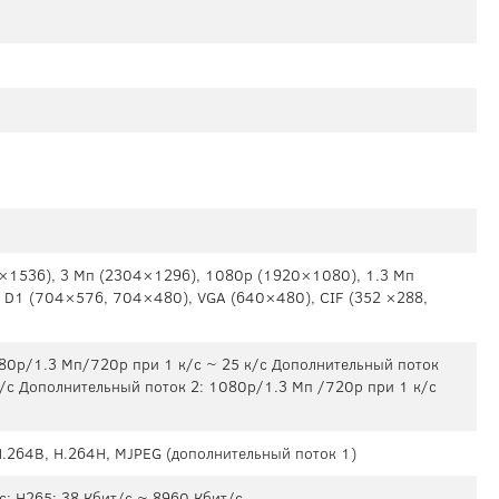
×1536), 3 Мп (2304×1296), 1080p (1920×1080), 1.3 Мп
 D1 (704×576, 704×480), VGA (640×480), CIF (352 ×288,
80p/1.3 Мп/720p при 1 к/с ~ 25 к/с Дополнительный поток
к/с Дополнительный поток 2: 1080p/1.3 Мп /720p при 1 к/с
H.264B, H.264H, MJPEG (дополнительный поток 1)
с; H265: 38 Кбит/с ~ 8960 Кбит/с