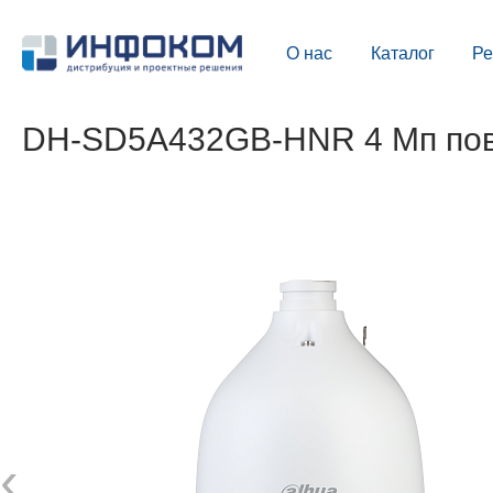
О нас
Каталог
Р
DH-SD5A432GB-HNR 4 Мп пово
‹