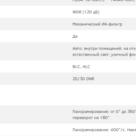
WDR (120 дБ)
Механический ИК-фильтр
Да
Авто; внутри помещений; на отк
естественный свет; уличный фо
BLC, HLC
2D/3D DNR
Панорамирование: от 0° до 360°
переворот на 180°.
Панорамирование: 400°/с. Накл