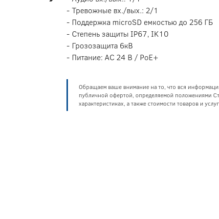
- Тревожные вх./вых.: 2/1
- Поддержка microSD емкостью до 256 ГБ
- Степень защиты IP67, IK10
- Грозозащита 6кВ
- Питание: AC 24 В / PoE+
Обращаем ваше внимание на то, что вся информаци
публичной офертой, определяемой положениями Ста
характеристиках, а также стоимости товаров и усл