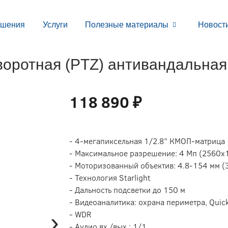
ешения
Услуги
Полезные материалы
Новост
ротная (PTZ) антивандальная
118 890 ₽
- 4-мегапиксельная 1/2.8” КМОП-матрица
- Максимальное разрешение: 4 Мп (2560х
- Моторизованный объектив: 4.8-154 мм (
- Технология Starlight
- Дальность подсветки до 150 м
- Видеоаналитика: охрана периметра, Quick
›
- WDR
- Аудио вх./вых.: 1/1