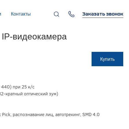
Заказать звонок
и
Контакты
+7 (495) 669-97-07
 IP-видеокамера
г. Москва, 119270,
Лужнецкая наб., д. 6, стр. 1,
бизнес-центр "Панорама-
Центр"
info@infocom-pro.ru
Купить
1440) при 25 к/с
32-кратный оптический зум)
 Pick, распознавание лиц, автотрекинг, SMD 4.0