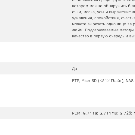
котором можно обнаружить 6 ат
очки, маска, усы и выражение л
удивления, спокойствия, счасть
можете вырезать одно лицо за р
дюйм. Поддерживаемые методы 
качество в первую очередь и в
Да
FTP, MicroSD (≤512 Гбайт), NAS
PCM; G.711a; G.711Mu; G.726; 