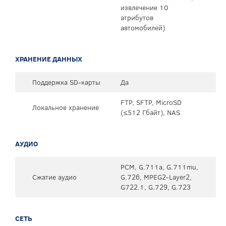
извлечение 10
атрибутов
автомобилей)
ХРАНЕНИЕ ДАННЫХ
Поддержка SD-карты
Да
FTP, SFTP, MicroSD
Локальное хранение
(≤512 Гбайт), NAS
АУДИО
PCM, G.711a, G.711mu,
Сжатие аудио
G.726, MPEG2-Layer2,
G722.1, G.729, G.723
СЕТЬ