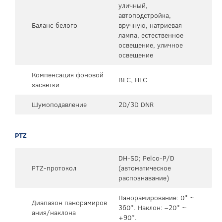
уличный,
автоподстройка,
Баланс белого
вручную, натриевая
лампа, естественное
освещение, уличное
освещение
Компенсация фоновой
BLC, HLC
засветки
Шумоподавление
2D/3D DNR
PTZ
DH-SD; Pelco-P/D
PTZ-протокол
(автоматическое
распознавание)
Панорамирование: 0° ~
Диапазон панорамиров
360°. Наклон: –20° ~
ания/наклона
+90°.