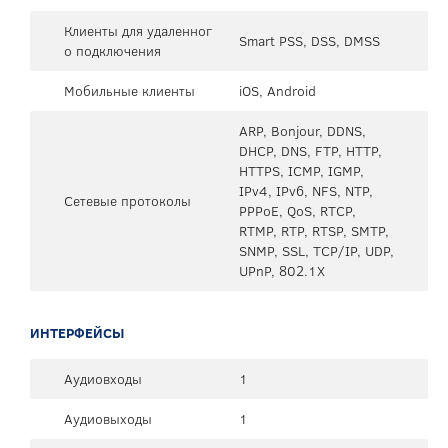
Клиенты для удаленног
Smart PSS, DSS, DMSS
о подключения
Мобильные клиенты
iOS, Android
ARP, Bonjour, DDNS,
DHCP, DNS, FTP, HTTP,
HTTPS, ICMP, IGMP,
IPv4, IPv6, NFS, NTP,
Сетевые протоколы
PPPoE, QoS, RTCP,
RTMP, RTP, RTSP, SMTP,
SNMP, SSL, TCP/IP, UDP,
UPnP, 802.1X
ИНТЕРФЕЙСЫ
Аудиовходы
1
Аудиовыходы
1