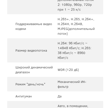
2: 1080p, 960p, 720p
при 1 ~ 25 к/с
H.265+, H.265, H.264+,
Поддерживаемые видео
H.264H, H.264B,
кодеки
MJPEG(дополнительный
поток)
H.264: 96 Кбит/с ~
14848 Кбит/с; H.265:
Размер видеопотока
38 Кбит/с ~ 8960
Кбит/с
Широкий динамический
WDR (120 дБ)
диапазон
Механический ИК-
Режим "день/ночь"
фильтр
Антитуман
Да
Авто, в помещении,