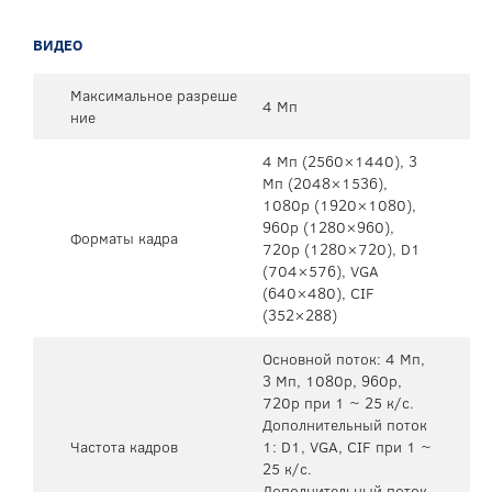
ВИДЕО
Максимальное разреше
4 Мп
ние
4 Mп (2560×1440), 3
Mп (2048×1536),
1080p (1920×1080),
960p (1280×960),
Форматы кадра
720p (1280×720), D1
(704×576), VGA
(640×480), CIF
(352×288)
Основной поток: 4 Mп,
3 Мп, 1080p, 960p,
720p при 1 ~ 25 к/с.
Дополнительный поток
Частота кадров
1: D1, VGA, CIF при 1 ~
25 к/с.
Дополнительный поток