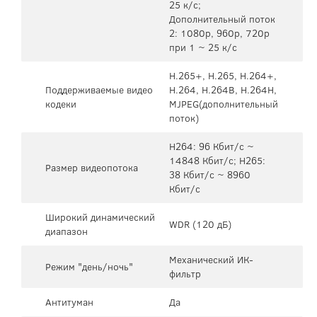
25 к/с;
Дополнительный поток
2: 1080p, 960p, 720p
при 1 ~ 25 к/с
H.265+, H.265, H.264+,
Поддерживаемые видео
H.264, H.264B, H.264H,
кодеки
MJPEG(дополнительный
поток)
H264: 96 Кбит/с ~
14848 Кбит/с; H265:
Размер видеопотока
38 Кбит/с ~ 8960
Кбит/с
Широкий динамический
WDR (120 дБ)
диапазон
Механический ИК-
Режим "день/ночь"
фильтр
Антитуман
Да