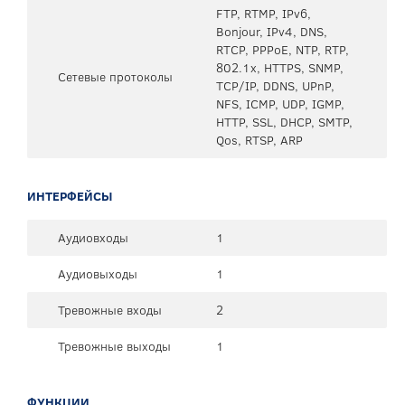
FTP, RTMP, IPv6,
Bonjour, IPv4, DNS,
RTCP, PPPoE, NTP, RTP,
802.1x, HTTPS, SNMP,
Сетевые протоколы
TCP/IP, DDNS, UPnP,
NFS, ICMP, UDP, IGMP,
HTTP, SSL, DHCP, SMTP,
Qos, RTSP, ARP
ИНТЕРФЕЙСЫ
Аудиовходы
1
Аудиовыходы
1
Тревожные входы
2
Тревожные выходы
1
ФУНКЦИИ