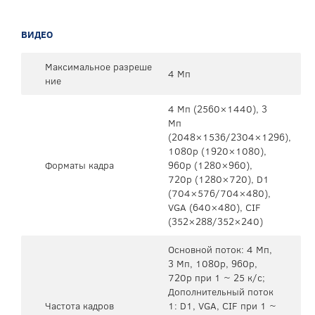
ВИДЕО
Максимальное разреше
4 Мп
ние
4 Mп (2560×1440), 3
Mп
(2048×1536/2304×1296),
1080p (1920×1080),
Форматы кадра
960p (1280×960),
720p (1280×720), D1
(704×576/704×480),
VGA (640×480), CIF
(352×288/352×240)
Основной поток: 4 Mп,
3 Мп, 1080p, 960p,
720p при 1 ~ 25 к/с;
Дополнительный поток
Частота кадров
1: D1, VGA, CIF при 1 ~