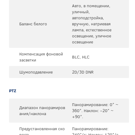
Авто, в помещении,
уличный,
автоподстройка,
Баланс белого
вручную, натриевая
лампа, естественное
освещение, уличное
освещение
Компенсация фоновой
BLC, HLC
засветки
Шумоподавление
2D/3D DNR
PTZ
Панорамирование: 0° ~
Диапазон панорамиров
360°. Наклон: –20° ~
ания/наклона
+90°.
Предустановленная ско
Панорамирование:
рость
240°/с; Наклон: 120°/с