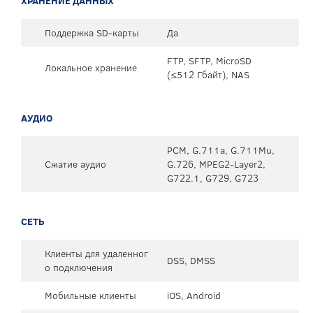
ХРАНЕНИЕ ДАННЫХ
Поддержка SD-карты
Да
FTP, SFTP, MicroSD
Локальное хранение
(≤512 Гбайт), NAS
АУДИО
PCM, G.711a, G.711Mu,
Сжатие аудио
G.726, MPEG2-Layer2,
G722.1, G729, G723
СЕТЬ
Клиенты для удаленног
DSS, DMSS
о подключения
Мобильные клиенты
iOS, Android