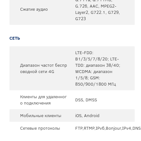
G.726, AAC, MPEG2-
Сжатие аудио
Layer2, G722.1, G729,
G723
СЕТЬ
LTE-FDD:
B1/3/5/7/8/20; LTE-
Диапазон частот беспр
TDD: диапазон 38/40;
оводной сети 4G
WCDMA: диапазон
1/5/8; GSM:
850/900/1800 МГц
Клиенты для удаленног
DSS, DMSS
о подключения
Мобильные клиенты
iOS, Android
Сетевые протоколы
FTP,RTMP,IPv6,Bonjour,IPv4,DN