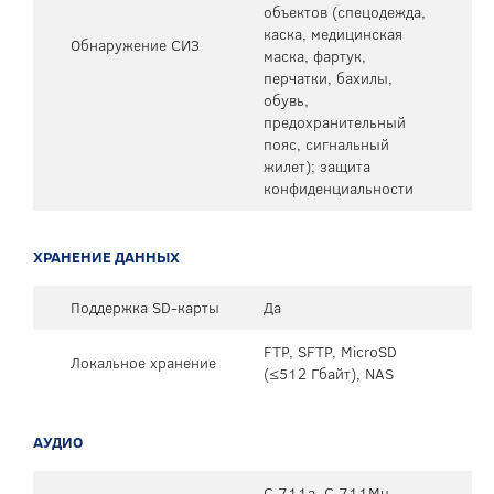
объектов (спецодежда,
каска, медицинская
Обнаружение СИЗ
маска, фартук,
перчатки, бахилы,
обувь,
предохранительный
пояс, сигнальный
жилет); защита
конфиденциальности
ХРАНЕНИЕ ДАННЫХ
Поддержка SD-карты
Да
FTP, SFTP, MicroSD
Локальное хранение
(≤512 Гбайт), NAS
АУДИО
G.711a, G.711Mu,