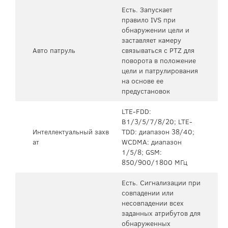
Есть. Запускает
правило IVS при
обнаружении цели и
заставляет камеру
Авто патруль
связываться с PTZ для
поворота в положение
цели и патрулирования
на основе ее
предустановок
LTE-FDD:
B1/3/5/7/8/20; LTE-
Интеллектуальный захв
TDD: диапазон 38/40;
ат
WCDMA: диапазон
1/5/8; GSM:
850/900/1800 МГц
Есть. Сигнализации при
совпадении или
несовпадении всех
заданных атрибутов для
обнаруженных