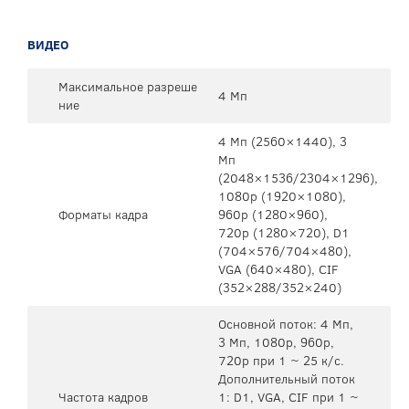
ВИДЕО
Максимальное разреше
4 Мп
ние
4 Mп (2560×1440), 3
Mп
(2048×1536/2304×1296),
1080p (1920×1080),
Форматы кадра
960p (1280×960),
720p (1280×720), D1
(704×576/704×480),
VGA (640×480), CIF
(352×288/352×240)
Основной поток: 4 Mп,
3 Мп, 1080p, 960p,
720p при 1 ~ 25 к/с.
Дополнительный поток
Частота кадров
1: D1, VGA, CIF при 1 ~