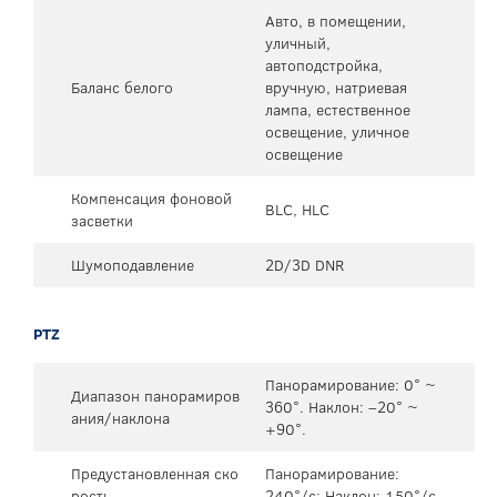
Авто, в помещении,
уличный,
автоподстройка,
Баланс белого
вручную, натриевая
лампа, естественное
освещение, уличное
освещение
Компенсация фоновой
BLC, HLC
засветки
Шумоподавление
2D/3D DNR
PTZ
Панорамирование: 0° ~
Диапазон панорамиров
360°. Наклон: –20° ~
ания/наклона
+90°.
Предустановленная ско
Панорамирование:
рость
240°/с; Наклон: 150°/с