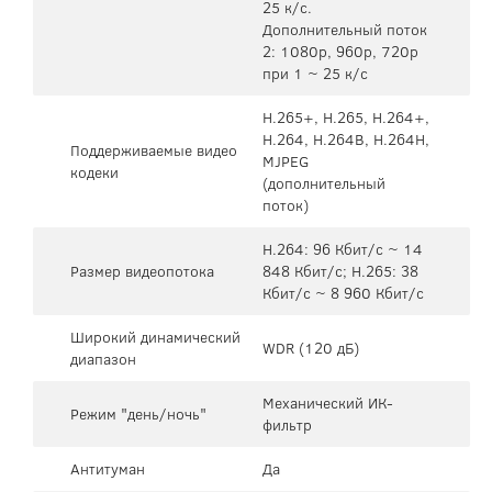
25 к/с.
Дополнительный поток
2: 1080p, 960p, 720p
при 1 ~ 25 к/с
H.265+, H.265, H.264+,
H.264, H.264B, H.264H,
Поддерживаемые видео
MJPEG
кодеки
(дополнительный
поток)
H.264: 96 Кбит/с ~ 14
Размер видеопотока
848 Кбит/с; H.265: 38
Кбит/с ~ 8 960 Кбит/с
Широкий динамический
WDR (120 дБ)
диапазон
Механический ИК-
Режим "день/ночь"
фильтр
Антитуман
Да