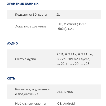
ХРАНЕНИЕ ДАННЫХ
Поддержка SD-карты
Да
FTP, MicroSD (≤512
Локальное хранение
Гбайт), NAS
АУДИО
PCM, G.711a, G.711mu,
Сжатие аудио
G.726; MPEG2-Layer2,
G722.1, G.729, G.723
СЕТЬ
Клиенты для удаленног
DSS, DMSS
о подключения
Мобильные клиенты
iOS, Android