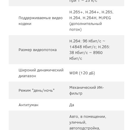
при 1 ~ 25 к/с
H.265+, H.264+, H.265,
Поддерживаемые видео
H.264, H.264H, MJPEG
кодеки
(дополнительный
поток)
H.264: 96 Кбит/с ~
14848 Кбит/с; H.265:
Размер видеопотока
38 Кбит/с ~ 8960
Кбит/с
Широкий динамический
WDR (120 дБ)
диапазон
Механический ИК-
Режим "день/ночь"
фильтр
Антитуман
Да
Авто, в помещении,
уличный,
автоподстройка,