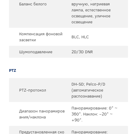
Баланс белого
вручную, натриевая
лампа, естественное
освещение, уличное
освещение
Компенсация фоновой
BLC, HLC
засветки
Шумоподавление
2D/3D DNR
PTZ
DH-SD; Pelco-P/D
PTZ-протокол
(автоматическое
распознавание)
Панорамирование: 0° ~
Диапазон панорамиров
360°. Наклон: –20° ~
ания/наклона
+90°.
Предустановленная ско
Панорамирование: