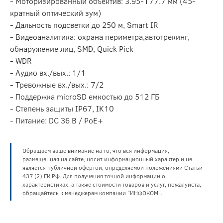
- Моторизированный объектив: 3.95-177.7 мм (45-
кратный оптический зум)
- Дальность подсветки до 250 м, Smart IR
- Видеоаналитика: охрана периметра,автотрекинг,
обнаружение лиц, SMD, Quick Pick
- WDR
- Аудио вх./вых.: 1/1
- Тревожные вх./вых.: 7/2
- Поддержка microSD емкостью до 512 ГБ
- Степень защиты IP67, IK10
- Питание: DC 36 В / PoE+
Обращаем ваше внимание на то, что вся информация,
размещенная на сайте, носит информационный характер и не
является публичной офертой, определяемой положениями Статьи
437 (2) ГК РФ. Для получения точной информации о
характеристиках, а также стоимости товаров и услуг, пожалуйста,
обращайтесь к менеджерам компании "ИНФОКОМ".