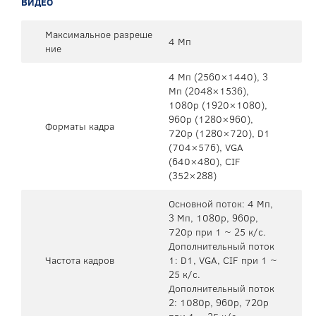
ВИДЕО
Максимальное разреше
4 Мп
ние
4 Mп (2560×1440), 3
Mп (2048×1536),
1080p (1920×1080),
960p (1280×960),
Форматы кадра
720p (1280×720), D1
(704×576), VGA
(640×480), CIF
(352×288)
Основной поток: 4 Mп,
3 Мп, 1080p, 960p,
720p при 1 ~ 25 к/с.
Дополнительный поток
Частота кадров
1: D1, VGA, CIF при 1 ~
25 к/с.
Дополнительный поток
2: 1080p, 960p, 720p