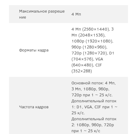
Максимальное разреше
4 Мп
ние
4 Mп (2560×1440), 3
Mп (2048×1536),
1080p (1920×1080),
960p (1280×960),
Форматы кадра
720p (1280×720), D1
(704×576), VGA
(640×480), CIF
(352×288)
Основной поток: 4 Mп,
3 Мп, 1080p, 960p,
720p при 1 ~ 25 к/с.
Дополнительный поток
Частота кадров
1: D1, VGA, CIF при 1 ~
25 к/с.
Дополнительный поток
2: 1080p, 960p, 720p
при 1 ~ 25 к/с