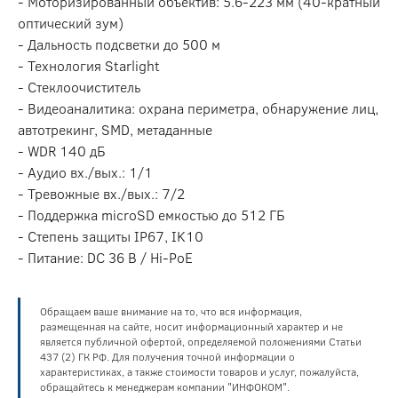
- Моторизированный объектив: 5.6-223 мм (40-кратный
оптический зум)
- Дальность подсветки до 500 м
- Технология Starlight
- Стеклоочиститель
- Видеоаналитика: охрана периметра, обнаружение лиц,
автотрекинг, SMD, метаданные
- WDR 140 дБ
- Аудио вх./вых.: 1/1
- Тревожные вх./вых.: 7/2
- Поддержка microSD емкостью до 512 ГБ
- Степень защиты IP67, IK10
- Питание: DC 36 В / Hi-PoE
Обращаем ваше внимание на то, что вся информация,
размещенная на сайте, носит информационный характер и не
является публичной офертой, определяемой положениями Статьи
437 (2) ГК РФ. Для получения точной информации о
характеристиках, а также стоимости товаров и услуг, пожалуйста,
обращайтесь к менеджерам компании "ИНФОКОМ".