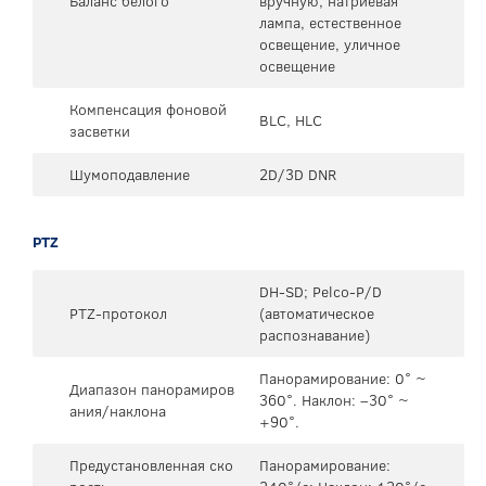
Баланс белого
вручную, натриевая
лампа, естественное
освещение, уличное
освещение
Компенсация фоновой
BLC, HLC
засветки
Шумоподавление
2D/3D DNR
PTZ
DH-SD; Pelco-P/D
PTZ-протокол
(автоматическое
распознавание)
Панорамирование: 0° ~
Диапазон панорамиров
360°. Наклон: –30° ~
ания/наклона
+90°.
Предустановленная ско
Панорамирование: