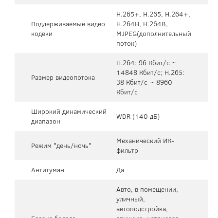
H.265+, H.265, H.264+,
Поддерживаемые видео
H.264H, H.264B,
кодеки
MJPEG(дополнительный
поток)
H.264: 96 Кбит/с ~
14848 Кбит/с; H.265:
Размер видеопотока
38 Кбит/с ~ 8960
Кбит/с
Широкий динамический
WDR (140 дБ)
диапазон
Механический ИК-
Режим "день/ночь"
фильтр
Антитуман
Да
Авто, в помещении,
уличный,
автоподстройка,