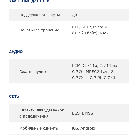
ХРАНЕНИЕ ДАННЫХ
Поддержка SD-карты
Да
FTP, SFTP, MicroSD
Локальное хранение
(≤512 Гбайт), NAS
АУДИО
PCM, G.711a, G.711mu,
Сжатие аудио
G.726, MPEG2-Layer2,
G.722.1, G.729, G.723
СЕТЬ
Клиенты для удаленног
DSS, DMSS
о подключения
Мобильные клиенты
iOS, Android