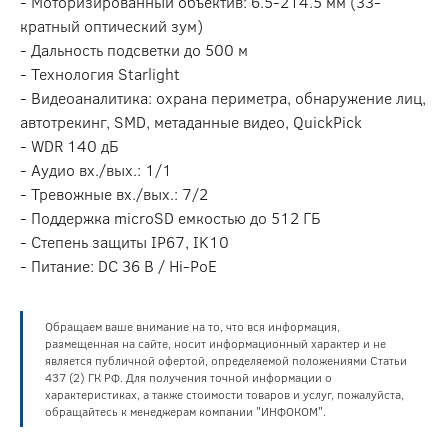
- Моторизированный объектив: 6.5-214.5 мм (33-
кратный оптический зум)
- Дальность подсветки до 500 м
- Технология Starlight
- Видеоаналитика: охрана периметра, обнаружение лиц,
автотрекинг, SMD, метаданные видео, QuickPick
- WDR 140 дБ
- Аудио вх./вых.: 1/1
- Тревожные вх./вых.: 7/2
- Поддержка microSD емкостью до 512 ГБ
- Степень защиты IP67, IK10
- Питание: DC 36 В / Hi-PoE
Обращаем ваше внимание на то, что вся информация,
размещенная на сайте, носит информационный характер и не
является публичной офертой, определяемой положениями Статьи
437 (2) ГК РФ. Для получения точной информации о
характеристиках, а также стоимости товаров и услуг, пожалуйста,
обращайтесь к менеджерам компании "ИНФОКОМ".