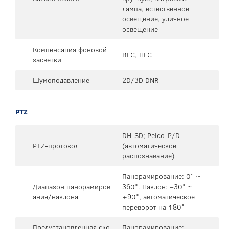
лампа, естественное
освещение, уличное
освещение
Компенсация фоновой
BLC, HLC
засветки
Шумоподавление
2D/3D DNR
PTZ
DH-SD; Pelco-P/D
PTZ-протокол
(автоматическое
распознавание)
Панорамирование: 0° ~
Диапазон панорамиров
360°. Наклон: –30° ~
ания/наклона
+90°, автоматическое
переворот на 180°
Предустановленная ско
Панорамирование: