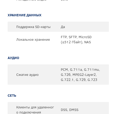
ХРАНЕНИЕ ДАННЫХ
Поддержка SD-карты
Да
FTP, SFTP, MicroSD
Локальное хранение
(≤512 Гбайт), NAS
АУДИО
PCM, G.711a, G.711mu,
Сжатие аудио
G.726, MPEG2-Layer2,
G.722.1, G.729, G.723
СЕТЬ
Клиенты для удаленног
DSS, DMSS
о подключения