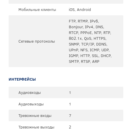
Мобильные клиенты
iOS, Android
FTP, RTMP, IPv6,
Bonjour, IPv4, DNS,
RTCP, PPPoE, NTP, RTP,
802.1x, QoS, HTTPS,
Сетевые протоколы
SNMP, TCP/IP, DDNS,
UPnP, NFS, ICMP, UDP,
IGMP, HTTP, SSL, DHCP,
SMTP, RTSP, ARP
ИНТЕРФЕЙСЫ
Аудиовходы
1
Аудиовыходы
1
Тревожные входы
7
Тревожные выходы
2