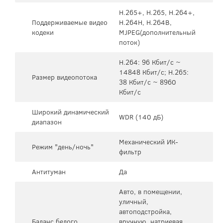
H.265+, H.265, H.264+,
Поддерживаемые видео
H.264H, H.264B,
кодеки
MJPEG(дополнительный
поток)
H.264: 96 Кбит/с ~
14848 Кбит/с; H.265:
Размер видеопотока
38 Кбит/с ~ 8960
Кбит/с
Широкий динамический
WDR (140 дБ)
диапазон
Механический ИК-
Режим "день/ночь"
фильтр
Антитуман
Да
Авто, в помещении,
уличный,
автоподстройка,
Баланс белого
вручную, натриевая