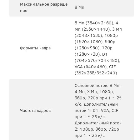
Максимальное разреше
8 Мп
ние
8 Мп (3840×2160), 4
Mп (2560×1440), 3 Mп
(2048×1536), 1080p
(1920×1080), 960p
Форматы кадра
(1280×960), 720p
(1280×720), D1
(704×576/704×480),
VGA (640×480), CIF
(352×288/352×240)
Основной поток: 8 Mп,
4 Mп, 3 Мп, 1080p,
960p, 720p при 1 ~ 25
к/с. Дополнительный
Частота кадров
поток 1: D1, VGA, CIF
при 1 ~ 25 к/с.
Дополнительный поток
2: 1080p, 960p, 720p
при 1 ~ 25 к/с