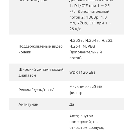
1: D1/CIF при 1 ~ 25
к/с. Дополнительный
поток 2: 1080p, 1.3
Mп, 720p, CIF при 1 ~
25 к/с
H.265+, H.264+, H.265,
Поддерживаемые видео
H.264, MJPEG
кодеки
(дополнительный
поток)
Широкий динамический
WDR (120 дБ)
диапазон
Механический ИК-
Режим "день/ночь"
фильтр
Антитуман
Да
Авто; внутри
помещений; на
открытом воздухе;