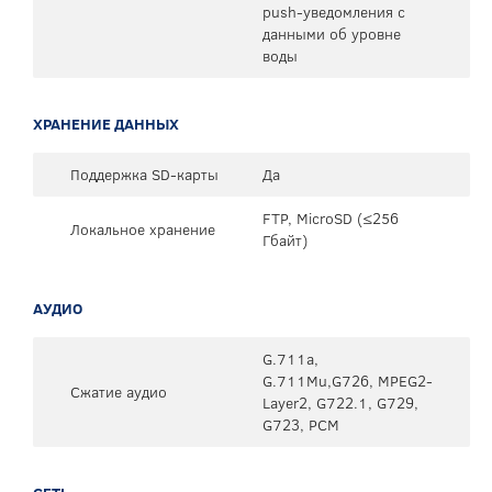
push-уведомления с
данными об уровне
воды
ХРАНЕНИЕ ДАННЫХ
Поддержка SD-карты
Да
FTP, MicroSD (≤256
Локальное хранение
Гбайт)
АУДИО
G.711a,
G.711Mu,G726, MPEG2-
Сжатие аудио
Layer2, G722.1, G729,
G723, PCM