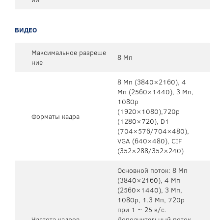
ВИДЕО
Максимальное разреше
8 Мп
ние
8 Мп (3840×2160), 4
Мп (2560×1440), 3 Мп,
1080р
(1920×1080),720p
Форматы кадра
(1280×720), D1
(704×576/704×480),
VGA (640×480), CIF
(352×288/352×240)
Основной поток: 8 Мп
(3840×2160), 4 Mп
(2560×1440), 3 Мп,
1080p, 1.3 Мп, 720p
при 1 ~ 25 к/с.
Частота кадров
Дополнительный поток