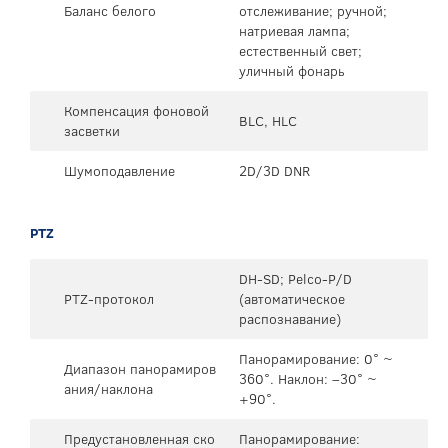
Баланс белого
отслеживание; ручной;
натриевая лампа;
естественный свет;
уличный фонарь
Компенсация фоновой
BLC, HLC
засветки
Шумоподавление
2D/3D DNR
PTZ
DH-SD; Pelco-P/D
PTZ-протокол
(автоматическое
распознавание)
Панорамирование: 0° ~
Диапазон панорамиров
360°. Наклон: –30° ~
ания/наклона
+90°.
Предустановленная ско
Панорамирование: