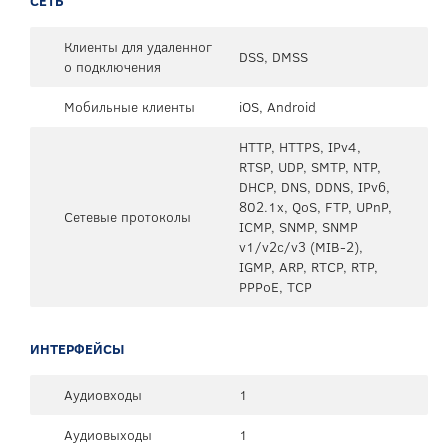
СЕТЬ
Клиенты для удаленног
DSS, DMSS
о подключения
Мобильные клиенты
iOS, Android
HTTP, HTTPS, IPv4,
RTSP, UDP, SMTP, NTP,
DHCP, DNS, DDNS, IPv6,
802.1x, QoS, FTP, UPnP,
Сетевые протоколы
ICMP, SNMP, SNMP
v1/v2c/v3 (MIB-2),
IGMP, ARP, RTCP, RTP,
PPPoE, TCP
ИНТЕРФЕЙСЫ
Аудиовходы
1
Аудиовыходы
1