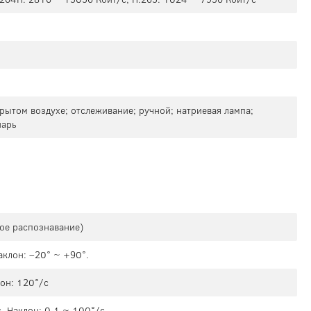
рытом воздухе; отслеживание; ручной; натриевая лампа;
нарь
кое распознавание)
аклон: –20° ~ +90°.
он: 120°/с
. Наклон: 0.1 ~ 100°/с.