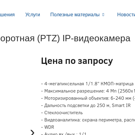
ешения
Услуги
Полезные материалы
Новост
ротная (PTZ) IP-видеокамера
Цена по запросу
- 4-мегапиксельная 1/1.8” КМОП-матрица
- Максимальное разрешение: 4 Мп (2560х
- Моторизированный объектив: 6-240 мм 
- Дальность подсветки до 250 м, Smart IR
- Стеклоочиститель
- Видеоаналитика: охрана периметра, расп
›
- WDR
- Аудио вх./вых.: 1/1