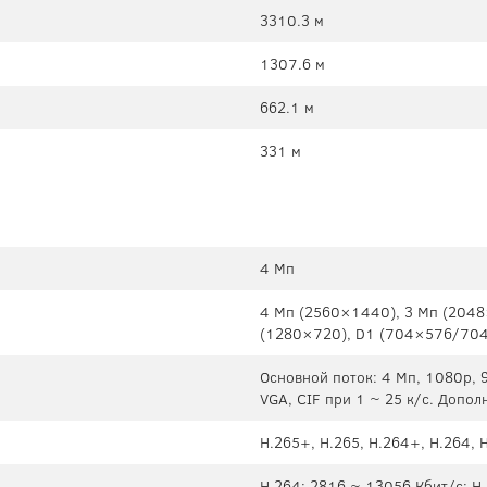
3310.3 м
1307.6 м
662.1 м
331 м
4 Мп
4 Мп (2560×1440), 3 Мп (2048
(1280×720), D1 (704×576/704
Основной поток: 4 Mп, 1080p, 
VGA, CIF при 1 ~ 25 к/с. Допол
H.265+, H.265, H.264+, H.264, 
H.264: 2816 ~ 13056 Кбит/с; H