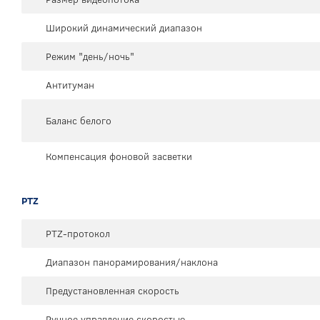
Широкий динамический диапазон
Режим "день/ночь"
Антитуман
Баланс белого
Компенсация фоновой засветки
PTZ
PTZ-протокол
Диапазон панорамирования/наклона
Предустановленная скорость
Ручное управление скоростью