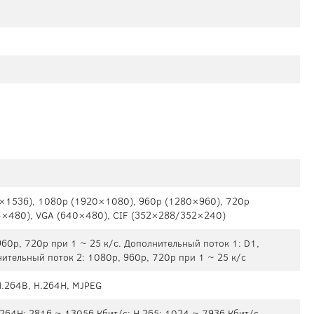
×1536), 1080р (1920×1080), 960р (1280×960), 720p
×480), VGA (640×480), CIF (352×288/352×240)
960p, 720p при 1 ~ 25 к/с. Дополнительный поток 1: D1,
нительный поток 2: 1080p, 960p, 720p при 1 ~ 25 к/с
H.264B, H.264H, MJPEG
.264H: 2816 ~ 13056 Кбит/с; H.265: 1024 ~ 7936 Кбит/с