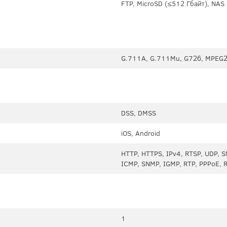
FTP, MicroSD (≤512 Гбайт), NAS
G.711A, G.711Mu, G726, MPEG2
DSS, DMSS
iOS, Android
HTTP, HTTPS, IPv4, RTSP, UDP, S
ICMP, SNMP, IGMP, RTP, PPPoE, 
1