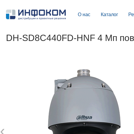
О нас
Каталог
Р
DH-SD8C440FD-HNF 4 Мп пово
‹