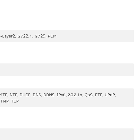
-Layer2, G722.1, G729, PCM
MTP, NTP, DHCP, DNS, DDNS, IPv6, 802.1x, QoS, FTP, UPnP,
RTMP, TCP