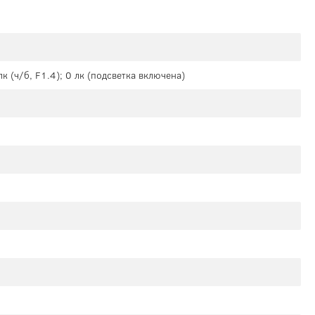
лк (ч/б, F1.4); 0 лк (подсветка включена)