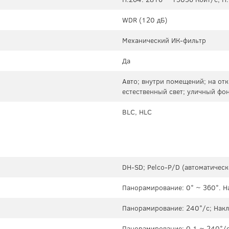
WDR (120 дБ)
Механический ИК-фильтр
Да
Авто; внутри помещений; на отк
естественный свет; уличный фо
BLC, HLC
DH-SD; Pelco-P/D (автоматичес
Панорамирование: 0° ~ 360°. Н
Панорамирование: 240°/с; Накл
Панорамирование: 0.1 ~ 240°/с