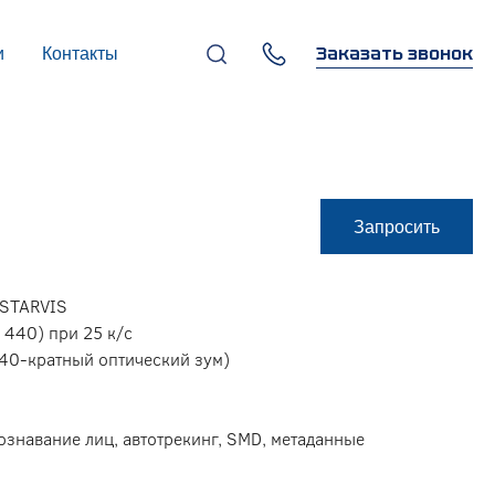
Заказать звонок
и
Контакты
+7 (495) 669-97-07
г. Москва, 119270,
Лужнецкая наб., д. 6, стр. 1,
бизнес-центр "Панорама-
Центр"
info@infocom-pro.ru
Запросить
 STARVIS
1440) при 25 к/с
(40-кратный оптический зум)
ознавание лиц, автотрекинг, SMD, метаданные