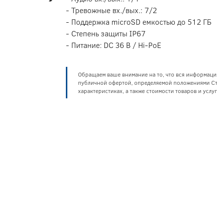
- Тревожные вх./вых.: 7/2
- Поддержка microSD емкостью до 512 ГБ
- Степень защиты IP67
- Питание: DC 36 В / Hi-PoE
Обращаем ваше внимание на то, что вся информаци
публичной офертой, определяемой положениями Ста
характеристиках, а также стоимости товаров и усл