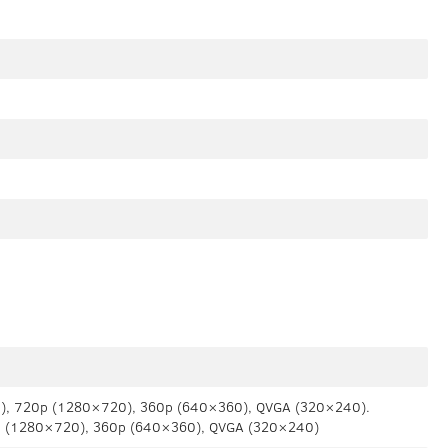
), 720p (1280×720), 360p (640×360), QVGA (320×240).
 (1280×720), 360p (640×360), QVGA (320×240)