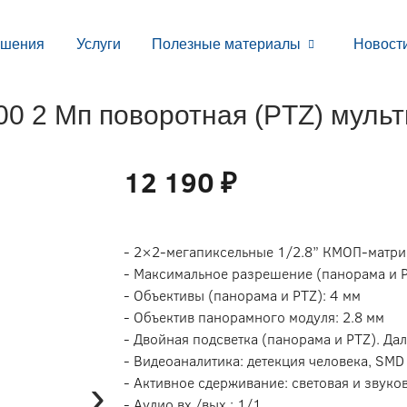
ешения
Услуги
Полезные материалы
Новост
0 2 Мп поворотная (PTZ) муль
12 190 ₽
- 2×2-мегапиксельные 1/2.8” КМОП-матр
- Максимальное разрешение (панорама и P
- Объективы (панорама и PTZ): 4 мм
- Объектив панорамного модуля: 2.8 мм
- Двойная подсветка (панорама и PTZ). Дал
- Видеоаналитика: детекция человека, SMD
›
- Активное сдерживание: световая и звуко
- Аудио вх./вых.: 1/1