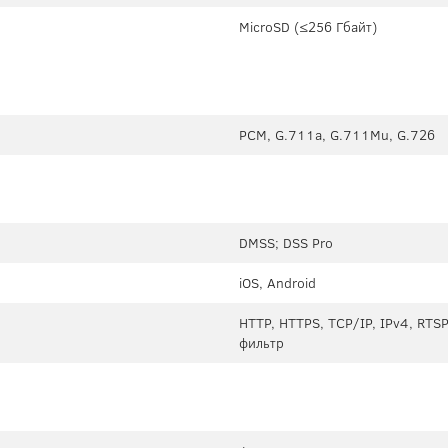
MicroSD (≤256 Гбайт)
PCM, G.711a, G.711Mu, G.726
DMSS; DSS Pro
iOS, Android
HTTP, HTTPS, TCP/IP, IPv4, RTSP
фильтр