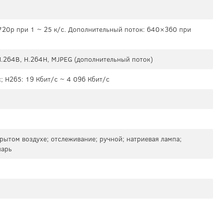
720p при 1 ~ 25 к/с. Дополнительный поток: 640×360 при
 H.264B, H.264H, MJPEG (дополнительный поток)
; H265: 19 Кбит/с ~ 4 096 Кбит/с
рытом воздухе; отслеживание; ручной; натриевая лампа;
нарь