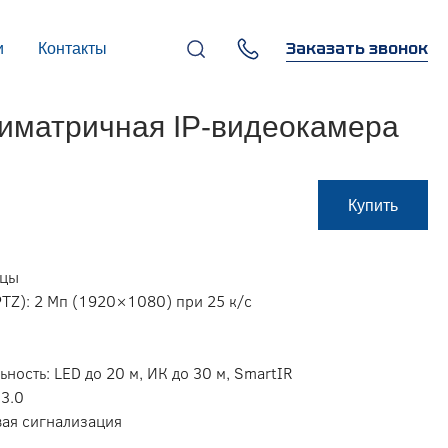
Заказать звонок
и
Контакты
+7 (495) 669-97-07
тиматричная IP-видеокамера
г. Москва, 119270,
Лужнецкая наб., д. 6, стр. 1,
бизнес-центр "Панорама-
Центр"
info@infocom-pro.ru
Купить
ицы
TZ): 2 Mп (1920×1080) при 25 к/с
ьность: LED до 20 м, ИК до 30 м, SmartIR
 3.0
вая сигнализация