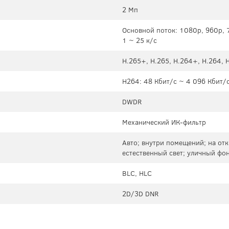
2 Мп
Основной поток: 1080p, 960p, 
1 ~ 25 к/с
H.265+, H.265, H.264+, H.264,
H264: 48 Кбит/с ~ 4 096 Кбит/с
DWDR
Механический ИК-фильтр
Авто; внутри помещений; на отк
естественный свет; уличный фо
BLC, HLC
2D/3D DNR