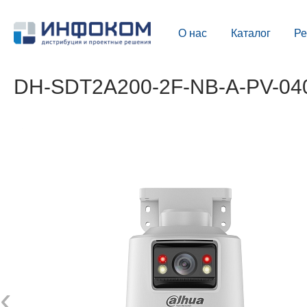
О нас
Каталог
Р
DH-SDT2A200-2F-NB-A-PV-040
‹