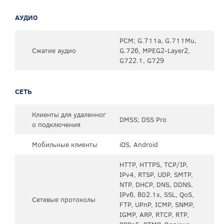
АУДИО
PCM; G.711a, G.711Mu,
Сжатие аудио
G.726, MPEG2-Layer2,
G722.1, G729
СЕТЬ
Клиенты для удаленног
DMSS; DSS Pro
о подключения
Мобильные клиенты
iOS, Android
HTTP, HTTPS, TCP/IP,
IPv4, RTSP, UDP, SMTP,
NTP, DHCP, DNS, DDNS,
IPv6, 802.1x, SSL, QoS,
Сетевые протоколы
FTP, UPnP, ICMP, SNMP,
IGMP, ARP, RTCP, RTP,