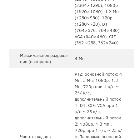
(2304×1296), 1080p
(1920×1080), 1.3 Мп
(1280×960), 720p
(1280×720), D1
(704×576, 704×480),
VGA (640×480), CIF
(352 ×288, 352×240)
Максимальное разреше
4 Мп
ние (панорама)
PTZ: основной поток: 4
Мп, 3 Мп, 1080p, 1.3
Мп, 720p при 1 к/с ~
25/ к/с,
дополнительный поток
1: D1, CIF, VGA при 1
к/с ~ 25 к/с,
дополнительный поток
2: 1080p, 1.3 Мп ,
720p при 1 к/с ~ 25 к/
Частота кадров
с. Панорама: основной