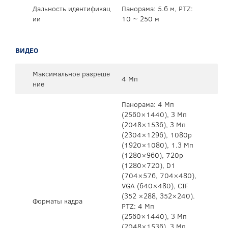
Дальность идентификац
Панорама: 5.6 м, PTZ:
ии
10 ~ 250 м
ВИДЕО
Максимальное разреше
4 Мп
ние
Панорама: 4 Mп
(2560×1440), 3 Мп
(2048×1536), 3 Мп
(2304×1296), 1080p
(1920×1080), 1.3 Мп
(1280×960), 720p
(1280×720), D1
(704×576, 704×480),
VGA (640×480), CIF
(352 ×288, 352×240).
Форматы кадра
PTZ: 4 Mп
(2560×1440), 3 Мп
(2048×1536), 3 Мп