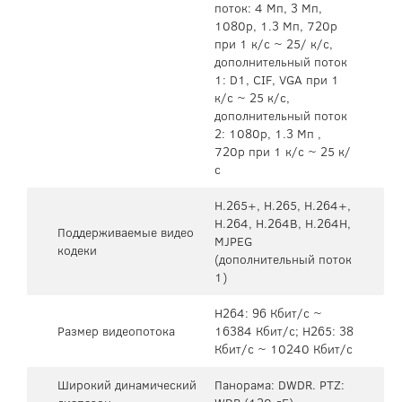
поток: 4 Мп, 3 Мп,
1080p, 1.3 Мп, 720p
при 1 к/с ~ 25/ к/с,
дополнительный поток
1: D1, CIF, VGA при 1
к/с ~ 25 к/с,
дополнительный поток
2: 1080p, 1.3 Мп ,
720p при 1 к/с ~ 25 к/
с
H.265+, H.265, H.264+,
H.264, H.264B, H.264H,
Поддерживаемые видео
MJPEG
кодеки
(дополнительный поток
1)
H264: 96 Кбит/с ~
Размер видеопотока
16384 Кбит/с; H265: 38
Кбит/с ~ 10240 Кбит/с
Широкий динамический
Панорама: DWDR. PTZ: