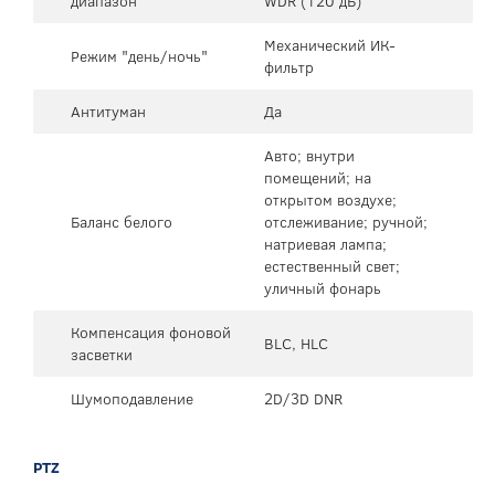
диапазон
WDR (120 дБ)
Механический ИК-
Режим "день/ночь"
фильтр
Антитуман
Да
Авто; внутри
помещений; на
открытом воздухе;
Баланс белого
отслеживание; ручной;
натриевая лампа;
естественный свет;
уличный фонарь
Компенсация фоновой
BLC, HLC
засветки
Шумоподавление
2D/3D DNR
PTZ