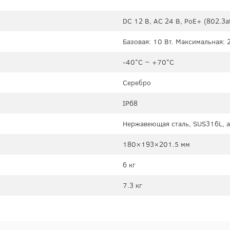
DC 12 В, AC 24 В, PoE+ (802.3a
Базовая: 10 Вт. Максимальная: 
-40°C ~ +70°C
Серебро
IP68
Нержавеющая сталь, SUS316L, 
180×193×201.5 мм
6 кг
7.3 кг