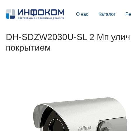
О нас
Каталог
Р
DH-SDZW2030U-SL 2 Мп уличн
покрытием