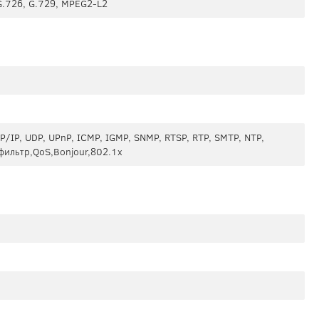
G.726, G.729, MPEG2-L2
P/IP, UDP, UPnP, ICMP, IGMP, SNMP, RTSP, RTP, SMTP, NTP,
фильтр,QoS,Bonjour,802.1x