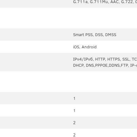
G.711a, G.711Mu, AAC, G.722, 
Smart PSS, DSS, DMSS
iOS, Android
IPv4/IPv6, HTTP, HTTPS, SSL, TC
DHCP, DNS,PPPOE,DDNS,FTP, IP-
1
1
2
2