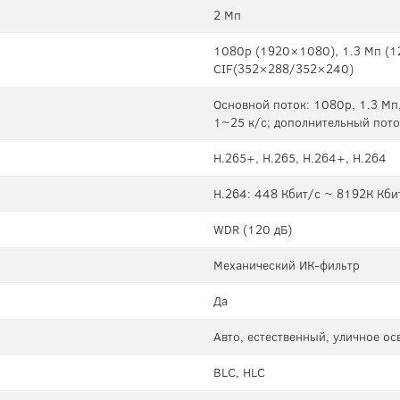
2 Мп
1080p (1920×1080), 1.3 Mп (
CIF(352×288/352×240)
Основной поток: 1080p, 1.3 Mп
1~25 к/с; дополнительный пото
H.265+, H.265, H.264+, H.264
H.264: 448 Кбит/с ~ 8192К Кби
WDR (120 дБ)
Механический ИК-фильтр
Да
Авто, естественный, уличное о
BLC, HLC