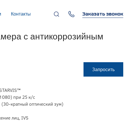
Заказать звонок
и
Контакты
+7 (495) 669-97-07
амера с антикоррозийным
г. Москва, 119270,
Лужнецкая наб., д. 6, стр. 1,
бизнес-центр "Панорама-
Центр"
info@infocom-pro.ru
Запросить
 STARVIS™
1080) при 25 к/с
 (30-кратный оптический зум)
жение лиц, IVS