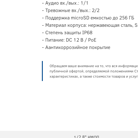
- Аудио вх./вых.: 1/1
- Тревожные вх./вых.: 2/2
- Поддержка microSD емкостью до 256 ГБ
- Материал корпуса: нержавеющая сталь,
- Степень защиты IP68
- Питание: DC 12 В / PoE
- Аантикоррозийное покрытие
Обращаем ваше внимание на то, что вся информаци
публичной офертой, определяемой положениями Ста
характеристиках, а также стоимости товаров и усл
1/2.8" КМОП