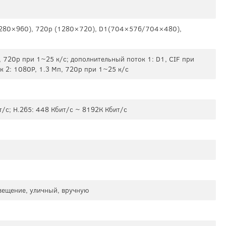
1280×960), 720p (1280×720), D1(704×576/704×480),
, 720p при 1~25 к/с; дополнительный поток 1: D1, CIF при
к 2: 1080P, 1.3 Mп, 720p при 1~25 к/с
т/с; H.265: 448 Кбит/с ~ 8192К Кбит/с
свещение, уличный, вручную