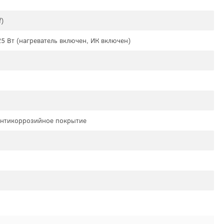
f)
25 Вт (нагреватель включен, ИК включен)
антикоррозийное покрытие