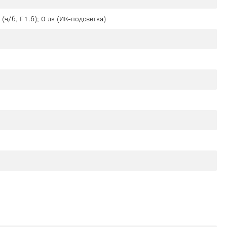
 (ч/б, F1.6); 0 лк (ИК-подсветка)