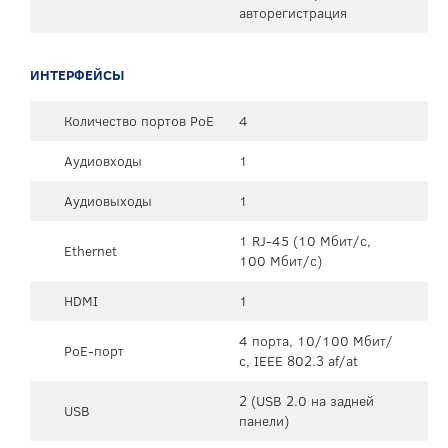
авторегистрация
ИНТЕРФЕЙСЫ
Количество портов PoE
4
Аудиовходы
1
Аудиовыходы
1
1 RJ-45 (10 Мбит/с,
Ethernet
100 Мбит/с)
HDMI
1
4 порта, 10/100 Мбит/
PoE-порт
с, IEEE 802.3 af/at
2 (USB 2.0 на задней
USB
панели)