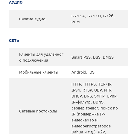
АУДИО
G711A, G711U, G726,
Сжатие аудио
PCM
СЕТЬ
Клиенты для удаленног
Smart PSS, DSS, DMSS
о подключения
Мобильные клиенты
Android, iOS
HTTP, HTTPS, TCP/IP,
IPv4, RTSP, UDP, NTP,
DHCP, DNS, SMTP, UPnP,
IP-фильтр, DDNS,
сервер тревог, поиск по
Сетевые протоколы
IP (поддержка IP-
видеокамер и
видеорегистраторов
Dahua и т.д.), P2P,