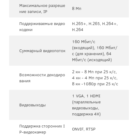
Максимальное разреше
8 Мп
ние записи, IP
Поддерживаемые видео
H.265+, H.265, H.264+,
кодеки
H.264
160 Мбит/с
(входящий), 160 Мбит/
Суммарный видеопоток
с (для хранения), 64
Мбит/с (исходящий)
2 кн - 8 Мп при 25 к/с,
Возможности декодиро
4 кн - 4 Мп при 25 к/с,
вания
8 кн -1080p при 25 к/с
1 VGA, 1 HDMI
(параллельные
Видеовыходы
видеовыходы,
поддержка 4К)
Поддержка сторонних I
ONVIF, RTSP
P-видеокамер