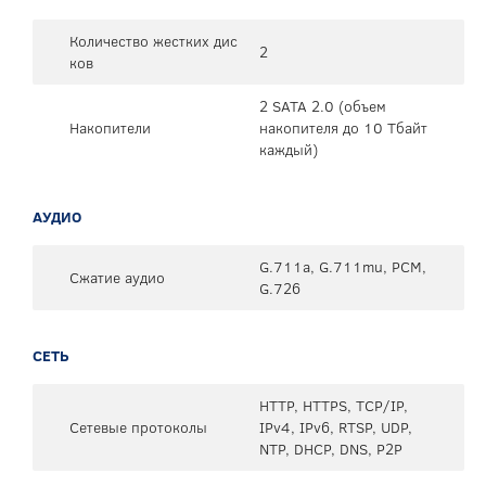
Количество жестких дис
2
ков
2 SATA 2.0 (объем
Накопители
накопителя до 10 Тбайт
каждый)
АУДИО
G.711a, G.711mu, PCM,
Сжатие аудио
G.726
СЕТЬ
HTTP, HTTPS, TCP/IP,
Сетевые протоколы
IPv4, IPv6, RTSP, UDP,
NTP, DHCP, DNS, P2P