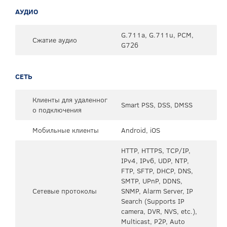
АУДИО
G.711a, G.711u, PCM,
Сжатие аудио
G726
СЕТЬ
Клиенты для удаленног
Smart PSS, DSS, DMSS
о подключения
Мобильные клиенты
Android, iOS
HTTP, HTTPS, TCP/IP,
IPv4, IPv6, UDP, NTP,
FTP, SFTP, DHCP, DNS,
SMTP, UPnP, DDNS,
Сетевые протоколы
SNMP, Alarm Server, IP
Search (Supports IP
camera, DVR, NVS, etc.),
Multicast, P2P, Auto