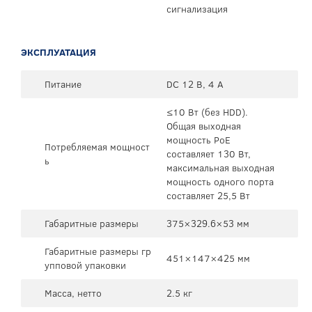
сигнализация
ЭКСПЛУАТАЦИЯ
Питание
DC 12 В, 4 А
≤10 Вт (без HDD).
Общая выходная
мощность PoE
Потребляемая мощност
составляет 130 Вт,
ь
максимальная выходная
мощность одного порта
составляет 25,5 Вт
Габаритные размеры
375×329.6×53 мм
Габаритные размеры гр
451×147×425 мм
упповой упаковки
Масса, нетто
2.5 кг