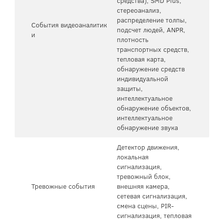
средства), SMD Plus,
стереоанализ,
распределение толпы,
События видеоаналитик
подсчет людей, ANPR,
и
плотность
транспортных средств,
тепловая карта,
обнаружение средств
индивидуальной
защиты,
интеллектуальное
обнаружение объектов,
интеллектуальное
обнаружение звука
Детектор движения,
локальная
сигнализация,
тревожный блок,
Тревожные события
внешняя камера,
сетевая сигнализация,
смена сцены, PIR-
сигнализация, тепловая