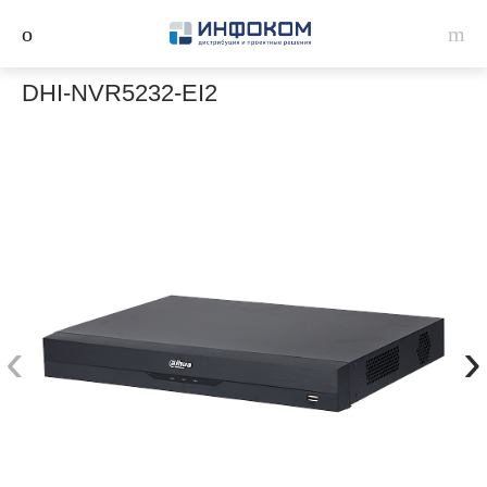
DHI-NVR5232-EI2
‹
›