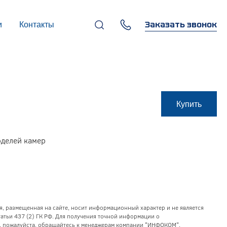
Заказать звонок
и
Контакты
+7 (495) 669-97-07
г. Москва, 119270,
Лужнецкая наб., д. 6, стр. 1,
бизнес-центр "Панорама-
Центр"
info@infocom-pro.ru
Купить
оделей камер
я, размещенная на сайте, носит информационный характер и не является
тьи 437 (2) ГК РФ. Для получения точной информации о
уг, пожалуйста, обращайтесь к менеджерам компании "ИНФОКОМ".