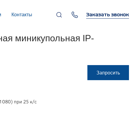
Заказать звонок
и
Контакты
+7 (495) 669-97-07
ая миникупольная IP-
г. Москва, 119270,
Лужнецкая наб., д. 6, стр. 1,
бизнес-центр "Панорама-
Центр"
info@infocom-pro.ru
Запросить
1080) при 25 к/с