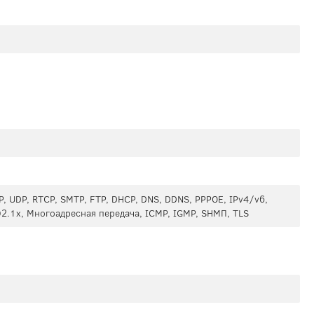
P, UDP, RTCP, SMTP, FTP, DHCP, DNS, DDNS, PPPOE, IPv4/v6,
802.1x, Многоадресная передача, ICMP, IGMP, SНМП, TLS