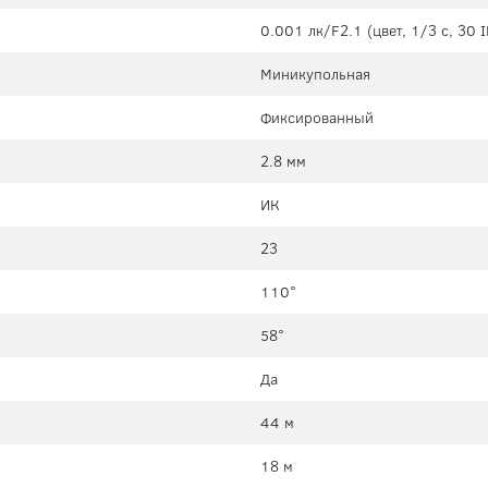
0.001 лк/F2.1 (цвет, 1/3 c, 30 I
Миникупольная
Фиксированный
2.8 мм
ИК
23
110°
58°
Да
44 м
18 м