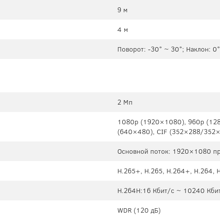
9 м
4 м
Поворот: -30° ~ 30°; Наклон: 0
2 Мп
1080p (1920×1080), 960p (12
(640×480), CIF (352×288/352
Основной поток: 1920×1080 пр
H.265+, H.265, H.264+, H.264,
H.264H:16 Кбит/с ~ 10240 Кбит
WDR (120 дБ)