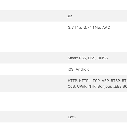
Да
G.711a, G.711Mu, AAC
Smart PSS, DSS, DMSS
iOS, Android
HTTP, HTTPs, TCP, ARP, RTSP, RT
QoS, UPnP, NTP, Bonjour, IEEE 
Есть