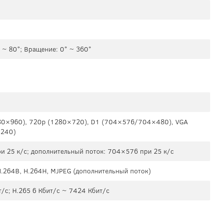
° ~ 80°; Вращение: 0° ~ 360°
80×960), 720p (1280×720), D1 (704×576/704×480), VGA
×240)
и 25 к/с; дополнительный поток: 704×576 при 25 к/с
 H.264B, H.264H, MJPEG (дополнительный поток)
/с; H.265 6 Кбит/с ~ 7424 Кбит/с