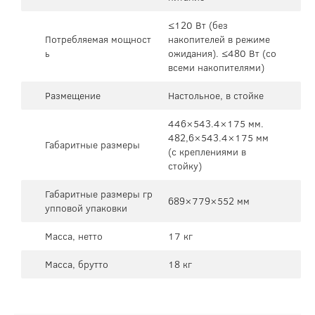
≤120 Вт (без
Потребляемая мощност
накопителей в режиме
ь
ожидания). ≤480 Вт (со
всеми накопителями)
Размещение
Настольное, в стойке
446×543.4×175 мм.
482,6×543.4×175 мм
Габаритные размеры
(с креплениями в
стойку)
Габаритные размеры гр
689×779×552 мм
упповой упаковки
Масса, нетто
17 кг
Масса, брутто
18 кг