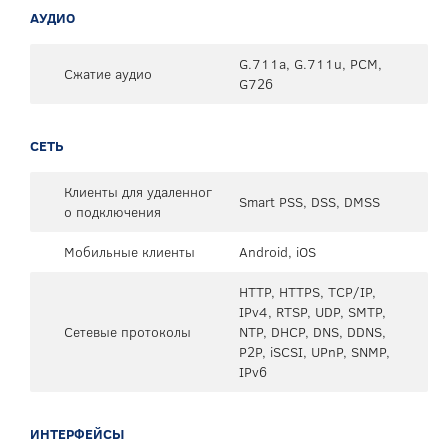
АУДИО
G.711a, G.711u, PCM,
Сжатие аудио
G726
СЕТЬ
Клиенты для удаленног
Smart PSS, DSS, DMSS
о подключения
Мобильные клиенты
Android, iOS
HTTP, HTTPS, TCP/IP,
IPv4, RTSP, UDP, SMTP,
Сетевые протоколы
NTP, DHCP, DNS, DDNS,
P2P, iSCSI, UPnP, SNMP,
IPv6
ИНТЕРФЕЙСЫ