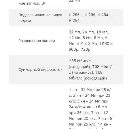
32 Мп
ние записи, IP
Поддерживаемые видео
H.265+, H.265, H.264+,
кодеки
H.264
32 Мп, 24 Мп, 16 Мп,
12 Мп, 8 Мп, 6 Мп, 5
Разрешения записи
Мп, 4 Мп, 3 Мп, 1080p,
960p, 720p
768 Мбит/с
(входящий), 768 Мбит/
Суммарный видеопоток
с (на запись), 768
Мбит/с (исходящий)
1 кн - 32 Мп при 25 к/
с; 2 кн - 24 Мп при 25
к/с; 3 кн - 24 Мп при
24 к/с; 4 кн - 16 Мп
при 25 к/с; 7 кн - 12
Мп при 20 к/с; 7 кн - 8
Мп при 25 к/с; 14 кн -