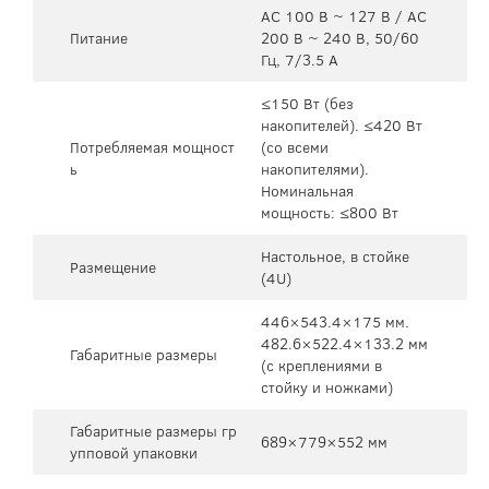
AC 100 В ~ 127 В / AC
Питание
200 В ~ 240 В, 50/60
Гц, 7/3.5 А
≤150 Вт (без
накопителей). ≤420 Вт
Потребляемая мощност
(со всеми
ь
накопителями).
Номинальная
мощность: ≤800 Вт
Настольное, в стойке
Размещение
(4U)
446×543.4×175 мм.
482.6×522.4×133.2 мм
Габаритные размеры
(с креплениями в
стойку и ножками)
Габаритные размеры гр
689×779×552 мм
упповой упаковки