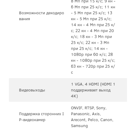
8 Мп при 15 к/с; 9 кн -
6 Мп при 25 к/с; 11 кн
Возможности декодиро
- 5 Мп при 25 к/с; 13
вания
кн - 5 Мп при 25 к/с;
14 кн - 4 Мп при 25 к/
с; 22 кн - 4 Мп при 20
к/с; 18 кн - 3 Мп при
25 к/с; 22 кн - 3 Мп
при 25 к/с; 14 кн -
1080p при 60 к/с; 28
кн - 1080p при 25 к/с;
63 кн - 720p при 25 к/
с
1 VGA, 4 HDMI (HDMI 1
Видеовыходы
поддерживает выход
4K)
ONVIF, RTSP, Sony,
Поддержка сторонних I
Panasonic, Axis,
P-видеокамер
Arecont, Pelco, Canon,
Samsung