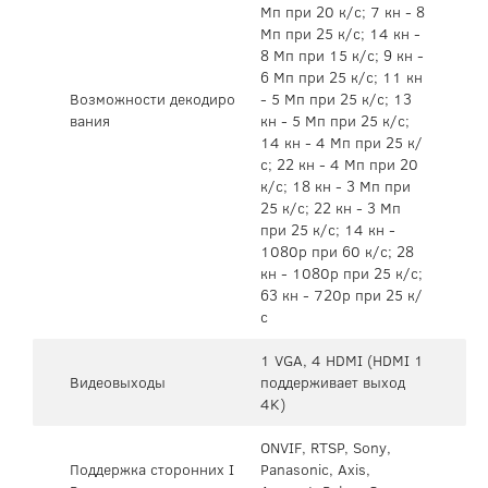
Мп при 20 к/с; 7 кн - 8
Мп при 25 к/с; 14 кн -
8 Мп при 15 к/с; 9 кн -
6 Мп при 25 к/с; 11 кн
Возможности декодиро
- 5 Мп при 25 к/с; 13
вания
кн - 5 Мп при 25 к/с;
14 кн - 4 Мп при 25 к/
с; 22 кн - 4 Мп при 20
к/с; 18 кн - 3 Мп при
25 к/с; 22 кн - 3 Мп
при 25 к/с; 14 кн -
1080p при 60 к/с; 28
кн - 1080p при 25 к/с;
63 кн - 720p при 25 к/
с
1 VGA, 4 HDMI (HDMI 1
Видеовыходы
поддерживает выход
4K)
ONVIF, RTSP, Sony,
Поддержка сторонних I
Panasonic, Axis,