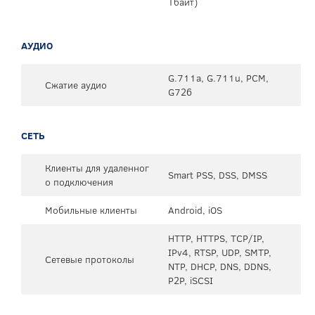
Тбайт)
АУДИО
G.711a, G.711u, PCM,
Сжатие аудио
G726
СЕТЬ
Клиенты для удаленног
Smart PSS, DSS, DMSS
о подключения
Мобильные клиенты
Android, iOS
HTTP, HTTPS, TCP/IP,
IPv4, RTSP, UDP, SMTP,
Сетевые протоколы
NTP, DHCP, DNS, DDNS,
P2P, iSCSI