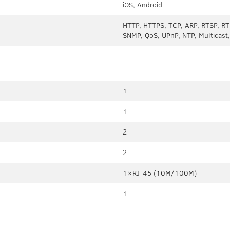
iOS, Android
HTTP, HTTPS, TCP, ARP, RTSP, RT
SNMP, QoS, UPnP, NTP, Multicast
1
1
2
2
1×RJ-45 (10М/100М)
1