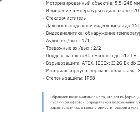
- Моторизированный объектив: 5.5-248 мм
- Измерение температуры в диапазоне -20
- Стеклоочиститель
- Дальность подсветки видеокамеры до 15
- Видеоаналитика: обнаружение температ
- Аудио вх./вых.: 1/1
- Тревожные вх./вых.: 2/2
- Поддержка microSD емкостью до 512 ГБ
- Взрывозащита: ATEX, IECEx: II 2G Ex db I
- Материал корпуса: нержавеющая сталь,
- Степень защиты: IP68
Обращаем ваше внимание на то, что вся информаци
публичной офертой, определяемой положениями Ста
характеристиках, а также стоимости товаров и усл