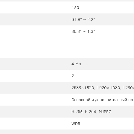
150
61.8° ~ 2.2°
36.3° ~ 1.3°
4 Мп
2
2688×1520, 1920×1080, 1280
Основной и дополнительный пот
H.265, H.264, MJPEG
WDR