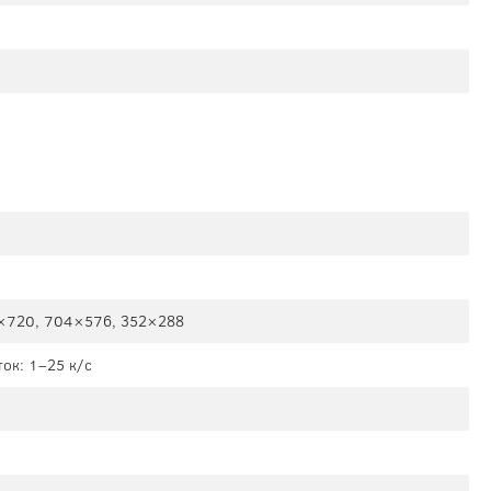
×720, 704×576, 352×288
ок: 1–25 к/с