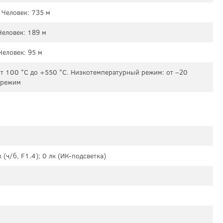
 Человек: 735 м
Человек: 189 м
Человек: 95 м
т 100 °C до +550 °C. Низкотемпературный режим: от –20
 режим
 (ч/б, F1.4); 0 лк (ИК-подсветка)