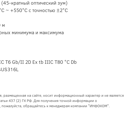
 (45-кратный оптический зум)
°C ~ +550°C с точностью ±2°C
0 м
урных минимума и максимума
IC T6 Gb/II 2D Ex tb IIIC T80 °C Db
 SUS316L
я, размещенная на сайте, носит информационный характер и не является
тьи 437 (2) ГК РФ. Для получения точной информации о
уг, пожалуйста, обращайтесь к менеджерам компании "ИНФОКОМ".