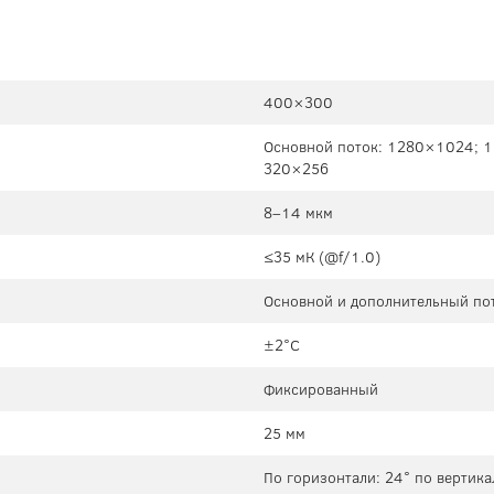
400×300
Основной поток: 1280×1024; 
320×256
8–14 мкм
≤35 мК (@f/1.0)
Основной и дополнительный пот
±2°C
Фиксированный
25 мм
По горизонтали: 24° по вертика