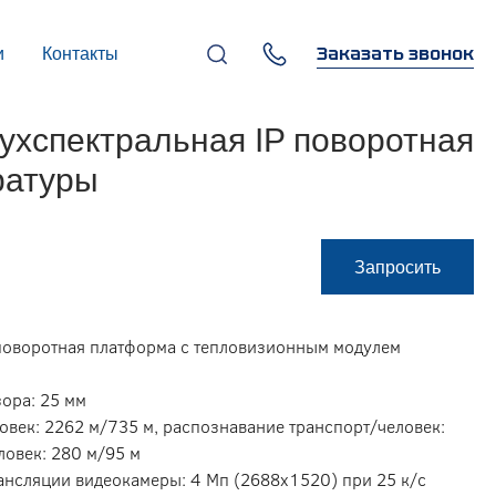
Заказать звонок
и
Контакты
+7 (495) 669-97-07
хспектральная IP поворотная
г. Москва, 119270,
Лужнецкая наб., д. 6, стр. 1,
бизнес-центр "Панорама-
ратуры
Центр"
info@infocom-pro.ru
Запросить
 поворотная платформа с тепловизионным модулем
зора: 25 мм
овек: 2262 м/735 м, распознавание транспорт/человек:
ловек: 280 м/95 м
ансляции видеокамеры: 4 Мп (2688х1520) при 25 к/с