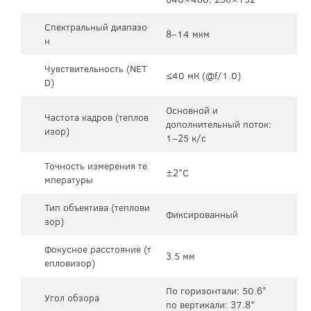
Спектральный диапазо
8–14 мкм
н
Чувствительность (NET
≤40 мК (@f/1.0)
D)
Основной и
Частота кадров (теплов
дополнительный поток:
изор)
1–25 к/с
Точность измерения те
±2°C
мпературы
Тип объектива (теплови
Фиксированный
зор)
Фокусное расстояние (т
3.5 мм
епловизор)
По горизонтали: 50.6°
Угол обзора
по вертикали: 37.8°