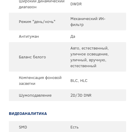
Широкий динамический
DWDR
диапазон
Механический ИК-
Режим "день/ночь"
фильтр
Антитуман
Да
Авто, естественный,
уличное освещение,
Баланс белого
уличный, вручную,
естественный
Компенсация фоновой
BLC, HLC
засветки
Шумоподавление
2D/3D DNR
ВИДЕОАНАЛИТИКА
SMD
Есть