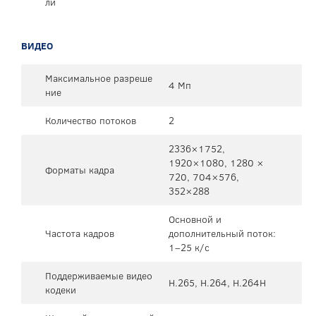
ли
ВИДЕО
Максимальное разреше
4 Мп
ние
Количество потоков
2
2336×1752,
1920×1080, 1280 ×
Форматы кадра
720, 704×576,
352×288
Основной и
Частота кадров
дополнительный поток:
1–25 к/с
Поддерживаемые видео
H.265, H.264, H.264H
кодеки