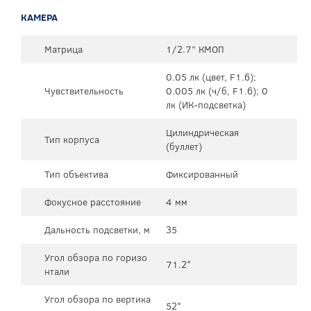
КАМЕРА
Матрица
1/2.7” КМОП
0.05 лк (цвет, F1.6);
Чувствительность
0.005 лк (ч/б, F1.6); 0
лк (ИК-подсветка)
Цилиндрическая
Тип корпуса
(буллет)
Тип объектива
Фиксированный
Фокусное расстояние
4 мм
Дальность подсветки, м
35
Угол обзора по горизо
71.2°
нтали
Угол обзора по вертика
52°