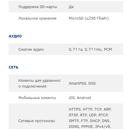
Поддержка SD-карты
Да
Локальное хранение
MicroSD (≤256 Гбайт)
АУДИО
Сжатие аудио
G.711a, G.711mu, PCM
СЕТЬ
Клиенты для удаленног
SmartPSS, DSS
о подключения
Мобильные клиенты
iOS, Android
HTTPS, HTTP, TCP, ARP,
RTSP, RTP, UDP, RTCP,
Сетевые протоколы
SMTP, FTP, DHCP, DNS,
DDNS, PPPOE, IPv4/v6,