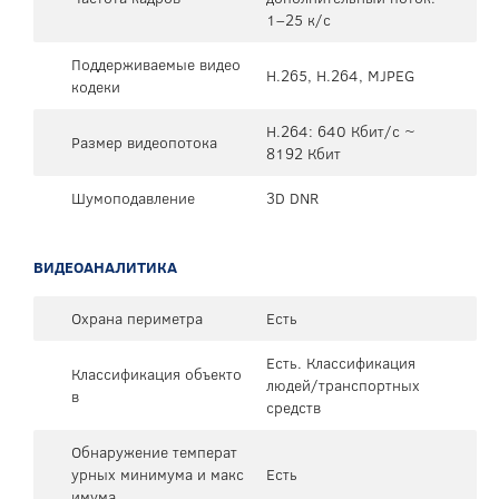
1–25 к/с
Поддерживаемые видео
H.265, H.264, MJPEG
кодеки
H.264: 640 Кбит/с ~
Размер видеопотока
8192 Кбит
Шумоподавление
3D DNR
ВИДЕОАНАЛИТИКА
Охрана периметра
Есть
Есть. Классификация
Классификация объекто
людей/транспортных
в
средств
Обнаружение температ
урных минимума и макс
Есть
имума