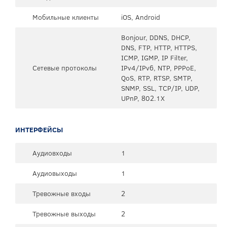
Мобильные клиенты
iOS, Android
Bonjour, DDNS, DHCP,
DNS, FTP, HTTP, HTTPS,
ICMP, IGMP, IP Filter,
Сетевые протоколы
IPv4/IPv6, NTP, PPPoE,
QoS, RTP, RTSP, SMTP,
SNMP, SSL, TCP/IP, UDP,
UPnP, 802.1X
ИНТЕРФЕЙСЫ
Аудиовходы
1
Аудиовыходы
1
Тревожные входы
2
Тревожные выходы
2