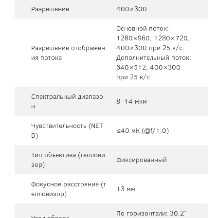
Разрешение
400×300
Основной поток:
1280×960, 1280×720,
Разрешение отображен
400×300 при 25 к/с.
ия потока
Дополнительный поток:
640×512, 400×300
при 25 к/с
Спектральный диапазо
8–14 мкм
н
Чувствительность (NET
≤40 мК (@f/1.0)
D)
Тип объектива (теплови
Фиксированный
зор)
Фокусное расстояние (т
13 мм
епловизор)
По горизонтали: 30.2°
Угол обзора