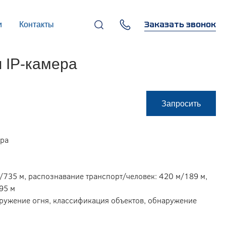
Заказать звонок
и
Контакты
+7 (495) 669-97-07
 IP-камера
г. Москва, 119270,
Лужнецкая наб., д. 6, стр. 1,
бизнес-центр "Панорама-
Центр"
info@infocom-pro.ru
Запросить
ера
/735 м, распознавание транспорт/человек: 420 м/189 м,
95 м
аружение огня, классификация объектов, обнаружение