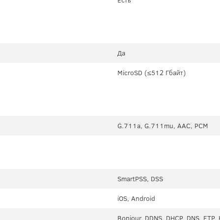
Есть
Да
MicroSD (≤512 Гбайт)
G.711a, G.711mu, AAC, PCM
SmartPSS, DSS
iOS, Android
Bonjour, DDNS, DHCP, DNS, FTP, H