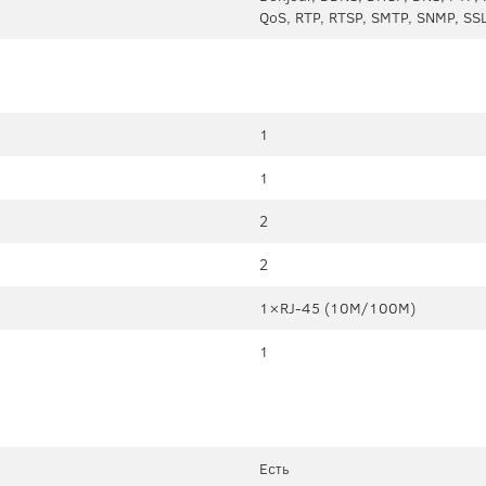
QoS, RTP, RTSP, SMTP, SNMP, SSL
1
1
2
2
1×RJ-45 (10М/100М)
1
Есть