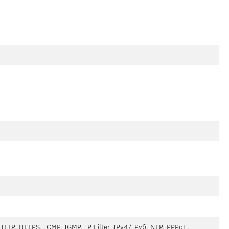
TTP, HTTPS, ICMP, IGMP, IP Filter, IPv4/IPv6, NTP, PPPoE,