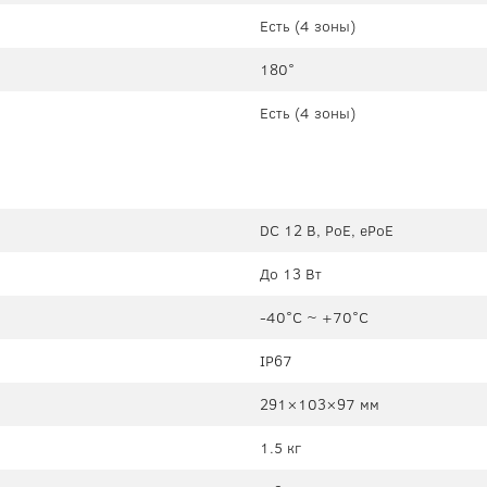
Есть (4 зоны)
180°
Есть (4 зоны)
DC 12 В, PoE, ePoE
До 13 Вт
-40°C ~ +70°C
IP67
291×103×97 мм
1.5 кг