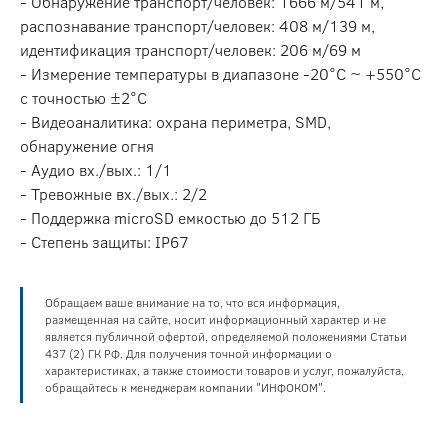
- Обнаружение транспорт/человек: 1666 м/541 м,
распознавание транспорт/человек: 408 м/139 м,
идентификация транспорт/человек: 206 м/69 м
- Измерение температуры в диапазоне -20°C ~ +550°C
с точностью ±2°C
- Видеоаналитика: охрана периметра, SMD,
обнаружение огня
- Аудио вх./вых.: 1/1
- Тревожные вх./вых.: 2/2
- Поддержка microSD емкостью до 512 ГБ
- Степень защиты: IP67
Обращаем ваше внимание на то, что вся информация,
размещенная на сайте, носит информационный характер и не
является публичной офертой, определяемой положениями Статьи
437 (2) ГК РФ. Для получения точной информации о
характеристиках, а также стоимости товаров и услуг, пожалуйста,
обращайтесь к менеджерам компании "ИНФОКОМ".