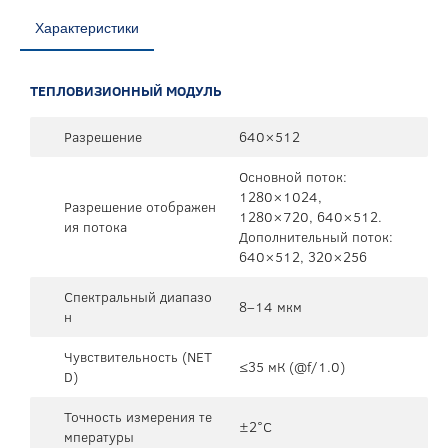
Характеристики
ТЕПЛОВИЗИОННЫЙ МОДУЛЬ
Разрешение
640×512
Основной поток:
1280×1024,
Разрешение отображен
1280×720, 640×512.
ия потока
Дополнительный поток:
640×512, 320×256
Спектральный диапазо
8–14 мкм
н
Чувствительность (NET
≤35 мК (@f/1.0)
D)
Точность измерения те
±2°C
мпературы