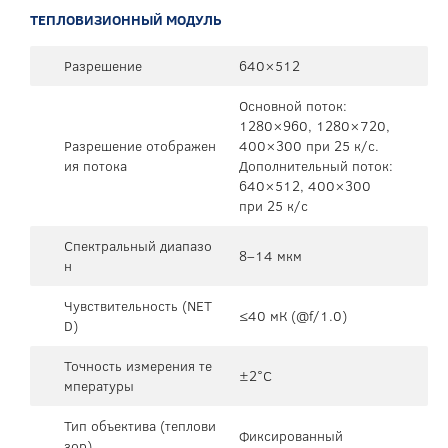
ТЕПЛОВИЗИОННЫЙ МОДУЛЬ
Разрешение
640×512
Основной поток:
1280×960, 1280×720,
Разрешение отображен
400×300 при 25 к/с.
ия потока
Дополнительный поток:
640×512, 400×300
при 25 к/с
Спектральный диапазо
8–14 мкм
н
Чувствительность (NET
≤40 мК (@f/1.0)
D)
Точность измерения те
±2°C
мпературы
Тип объектива (теплови
Фиксированный
зор)