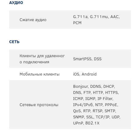
АУДИО
G.711a, G.711mu, AAC,
Сжатие аудио
PCM
СЕТЬ
Клиенты для удаленног
SmartPSS, DSS
о подключения
Мобильные клиенты
iOS, Android
Bonjour, DDNS, DHCP,
DNS, FTP, HTTP, HTTPS,
ICMP, IGMP, IP Filter,
Сетевые протоколы
IPv4/IPv6, NTP, PPPoE,
QoS, RTP, RTSP, SMTP,
SNMP, SSL, TCP/IP, UDP,
UPnP, 802.1X