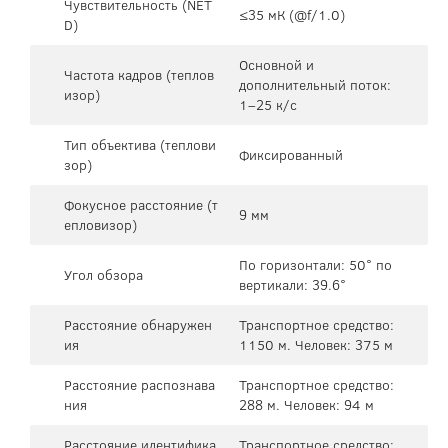
Чувствительность (NET
≤35 мК (@f/1.0)
D)
Основной и
Частота кадров (теплов
дополнительный поток:
изор)
1–25 к/с
Тип объектива (теплови
Фиксированный
зор)
Фокусное расстояние (т
9 мм
епловизор)
По горизонтали: 50° по
Угол обзора
вертикали: 39.6°
Расстояние обнаружен
Транспортное средство:
ия
1150 м. Человек: 375 м
Расстояние распознава
Транспортное средство:
ния
288 м. Человек: 94 м
Расстояние идентифика
Транспортное средство: