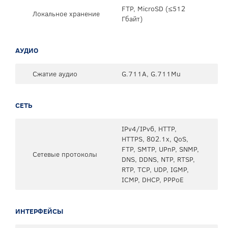
FTP, MicroSD (≤512
Локальное хранение
Гбайт)
АУДИО
Сжатие аудио
G.711A, G.711Mu
СЕТЬ
IPv4/IPv6, HTTP,
HTTPS, 802.1x, QoS,
FTP, SMTP, UPnP, SNMP,
Сетевые протоколы
DNS, DDNS, NTP, RTSP,
RTP, TCP, UDP, IGMP,
ICMP, DHCP, PPPoE
ИНТЕРФЕЙСЫ