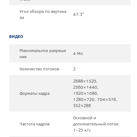
Угол обзора по вертика
47.3°
ли
ВИДЕО
Максимальное разреше
4 Мп
ние
Количество потоков
2
2688×1520,
2560×1440,
Форматы кадра
1920×1080,
1280×720, 704×576,
352×288
Основной и
Частота кадров
дополнительный поток:
1–25 к/с