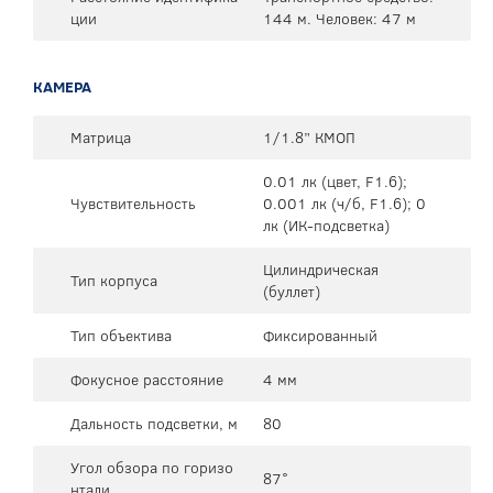
ции
144 м. Человек: 47 м
КАМЕРА
Матрица
1/1.8” КМОП
0.01 лк (цвет, F1.6);
Чувствительность
0.001 лк (ч/б, F1.6); 0
лк (ИК-подсветка)
Цилиндрическая
Тип корпуса
(буллет)
Тип объектива
Фиксированный
Фокусное расстояние
4 мм
Дальность подсветки, м
80
Угол обзора по горизо
87°
нтали