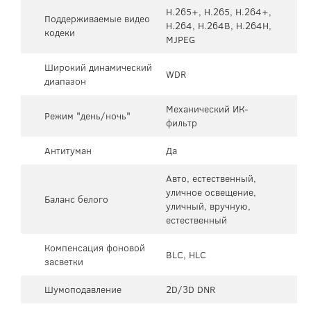
H.265+, H.265, H.264+,
Поддерживаемые видео
H.264, H.264B, H.264H,
кодеки
MJPEG
Широкий динамический
WDR
диапазон
Механический ИК-
Режим "день/ночь"
фильтр
Антитуман
Да
Авто, естественный,
уличное освещение,
Баланс белого
уличный, вручную,
естественный
Компенсация фоновой
BLC, HLC
засветки
Шумоподавление
2D/3D DNR