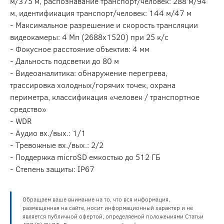
м/375 м, распознавание транспорт/человек: 288 м/94
м, идентификация транспорт/человек: 144 м/47 м
- Максимальное разрешение и скорость трансляции
видеокамеры: 4 Мп (2688х1520) при 25 к/с
- Фокусное расстояние объектив: 4 мм
- Дальность подсветки до 80 м
- Видеоаналитика: обнаружение перегрева,
трассировка холодных/горячих точек, охрана
периметра, классификация «человек / транспортное
средство»
- WDR
- Аудио вх./вых.: 1/1
- Тревожные вх./вых.: 2/2
- Поддержка microSD емкостью до 512 ГБ
- Степень защиты: IP67
Обращаем ваше внимание на то, что вся информация,
размещенная на сайте, носит информационный характер и не
является публичной офертой, определяемой положениями Статьи