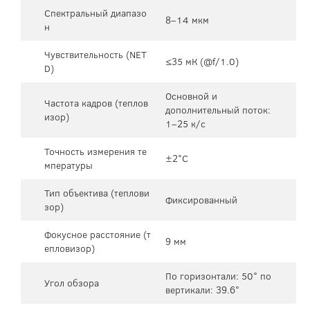
Спектральный диапазо
8–14 мкм
н
Чувствительность (NET
≤35 мК (@f/1.0)
D)
Основной и
Частота кадров (теплов
дополнительный поток:
изор)
1–25 к/с
Точность измерения те
±2°C
мпературы
Тип объектива (теплови
Фиксированный
зор)
Фокусное расстояние (т
9 мм
епловизор)
По горизонтали: 50° по
Угол обзора
вертикали: 39.6°