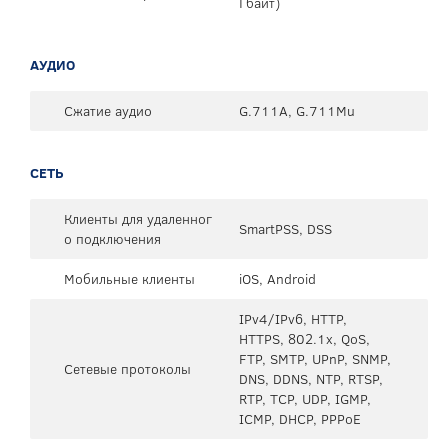
Гбайт)
АУДИО
Сжатие аудио
G.711A, G.711Mu
СЕТЬ
Клиенты для удаленног
SmartPSS, DSS
о подключения
Мобильные клиенты
iOS, Android
IPv4/IPv6, HTTP,
HTTPS, 802.1x, QoS,
FTP, SMTP, UPnP, SNMP,
Сетевые протоколы
DNS, DDNS, NTP, RTSP,
RTP, TCP, UDP, IGMP,
ICMP, DHCP, PPPoE