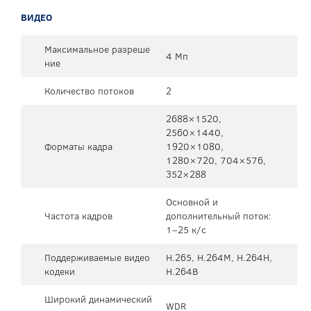
ВИДЕО
Максимальное разреше
4 Мп
ние
Количество потоков
2
2688×1520,
2560×1440,
Форматы кадра
1920×1080,
1280×720, 704×576,
352×288
Основной и
Частота кадров
дополнительный поток:
1–25 к/с
Поддерживаемые видео
H.265, H.264M, H.264H,
кодеки
H.264B
Широкий динамический
WDR