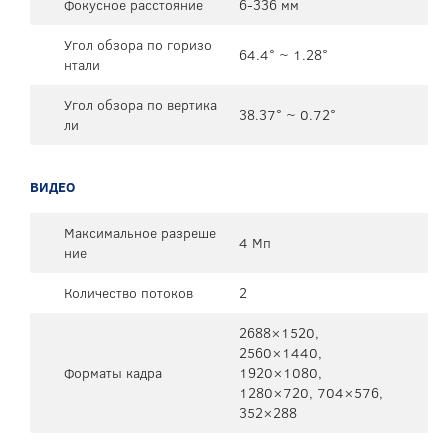
Фокусное расстояние
6-336 мм
Угол обзора по горизо
64.4° ~ 1.28°
нтали
Угол обзора по вертика
38.37° ~ 0.72°
ли
ВИДЕО
Максимальное разреше
4 Мп
ние
Количество потоков
2
2688×1520,
2560×1440,
Форматы кадра
1920×1080,
1280×720, 704×576,
352×288