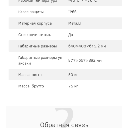
Рабочая температура
-40°C ~ +70°C
Класс защиты
IP66
Материал корпуса
Металл
Стеклоочиститель
Да
Габаритные размеры
640×400×615.2 мм
Габаритные размеры уп
877×567×892 мм
аковки
Масса, нетто
50 кг
Масса, брутто
75 кг
Обратная связь