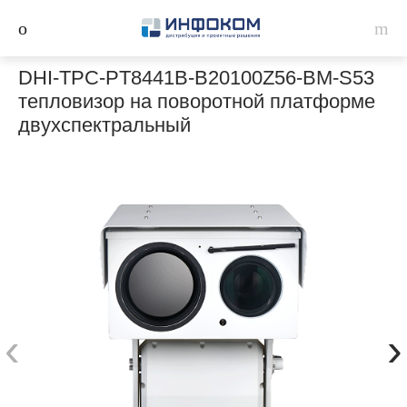
DHI-TPC-PT8441B-B20100Z56-BM-S53
тепловизор на поворотной платформе
двухспектральный
‹
›