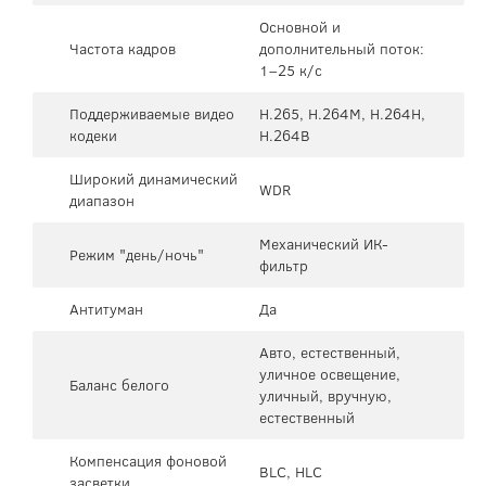
Основной и
Частота кадров
дополнительный поток:
1–25 к/с
Поддерживаемые видео
H.265, H.264M, H.264H,
кодеки
H.264B
Широкий динамический
WDR
диапазон
Механический ИК-
Режим "день/ночь"
фильтр
Антитуман
Да
Авто, естественный,
уличное освещение,
Баланс белого
уличный, вручную,
естественный
Компенсация фоновой
BLC, HLC
засветки