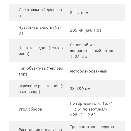
Спектральный диапазо
8–14 мкм
н
Чувствительность (NET
≤35 мК (@f/1.0)
D)
Основной и
Частота кадров (теплов
дополнительный поток:
изор)
1–25 к/с
Тип объектива (теплови
Моторизированный
зор)
Фокусное расстояние (т
38-190 мм
епловизор)
По горизонтали: 16.7°
Угол обзора
~ 3.5° по вертикали:
126.5° ~ 2.6°
Транспортное средство:
Расстояние обнаружен