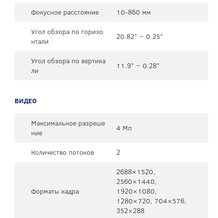
Фокусное расстояние
10-860 мм
Угол обзора по горизо
20.82° ~ 0.25°
нтали
Угол обзора по вертика
11.9° ~ 0.28°
ли
ВИДЕО
Максимальное разреше
4 Мп
ние
Количество потоков
2
2688×1520,
2560×1440,
Форматы кадра
1920×1080,
1280×720, 704×576,
352×288