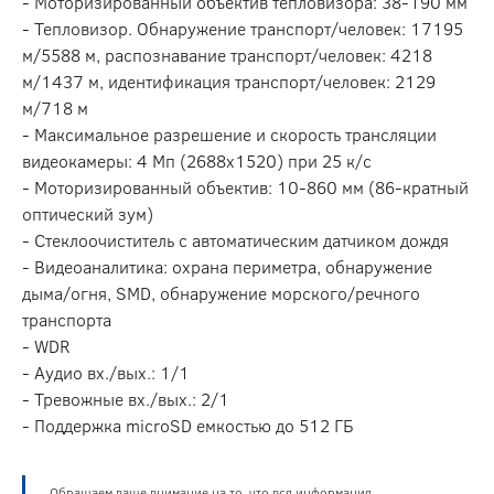
- Моторизированный объектив тепловизора: 38-190 мм
- Тепловизор. Обнаружение транспорт/человек: 17195
м/5588 м, распознавание транспорт/человек: 4218
м/1437 м, идентификация транспорт/человек: 2129
м/718 м
- Максимальное разрешение и скорость трансляции
видеокамеры: 4 Мп (2688х1520) при 25 к/с
- Моторизированный объектив: 10-860 мм (86-кратный
оптический зум)
- Стеклоочиститель с автоматическим датчиком дождя
- Видеоаналитика: охрана периметра, обнаружение
дыма/огня, SMD, обнаружение морского/речного
транспорта
- WDR
- Аудио вх./вых.: 1/1
- Тревожные вх./вых.: 2/1
- Поддержка microSD емкостью до 512 ГБ
Обращаем ваше внимание на то, что вся информация,