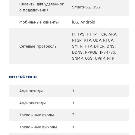
Клиенты для удаленног
SmartPSS, DSS
о подключения
Мобильные клиенты
iOS, Android
HTTPS, HTTP, TCP, ARP,
RTSP, RTP, UDP, RTCP,
Сетевые протоколы
SMTP, FTP, DHCP, DNS,
DDNS, PPPOE, IPv4/v6,
SNMP, QoS, UPnP, NTP
ИНТЕРФЕЙСЫ
Аудиовходы
1
Аудиовыходы
1
Тревожные входы
2
Тревожные выходы
1