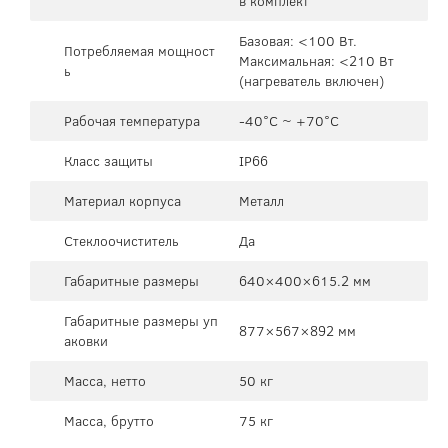
в комплект
Базовая: <100 Вт.
Потребляемая мощност
Максимальная: <210 Вт
ь
(нагреватель включен)
Рабочая температура
-40°C ~ +70°C
Класс защиты
IP66
Материал корпуса
Металл
Стеклоочиститель
Да
Габаритные размеры
640×400×615.2 мм
Габаритные размеры уп
877×567×892 мм
аковки
Масса, нетто
50 кг
Масса, брутто
75 кг