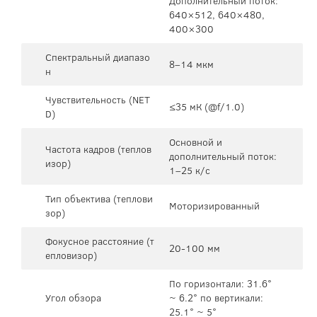
Дополнительный поток:
640×512, 640×480,
400×300
Спектральный диапазо
8–14 мкм
н
Чувствительность (NET
≤35 мК (@f/1.0)
D)
Основной и
Частота кадров (теплов
дополнительный поток:
изор)
1–25 к/с
Тип объектива (теплови
Моторизированный
зор)
Фокусное расстояние (т
20-100 мм
епловизор)
По горизонтали: 31.6°
Угол обзора
~ 6.2° по вертикали:
25.1° ~ 5°