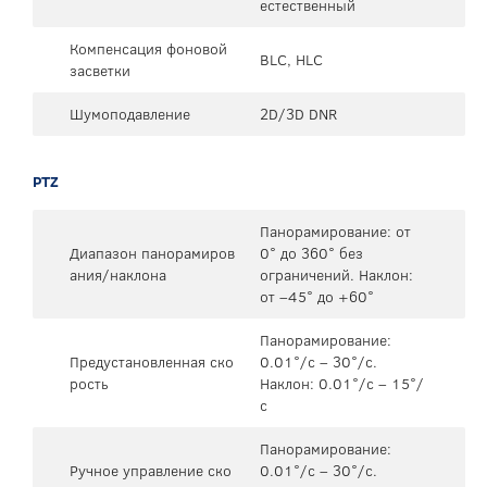
естественный
Компенсация фоновой
BLC, HLC
засветки
Шумоподавление
2D/3D DNR
PTZ
Панорамирование: от
Диапазон панорамиров
0° до 360° без
ания/наклона
ограничений. Наклон:
от –45° до +60°
Панорамирование:
Предустановленная ско
0.01°/с – 30°/с.
рость
Наклон: 0.01°/с – 15°/
с
Панорамирование:
Ручное управление ско
0.01°/с – 30°/с.