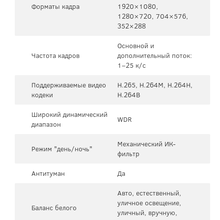
Форматы кадра
1920×1080,
1280×720, 704×576,
352×288
Основной и
Частота кадров
дополнительный поток:
1–25 к/с
Поддерживаемые видео
H.265, H.264M, H.264H,
кодеки
H.264B
Широкий динамический
WDR
диапазон
Механический ИК-
Режим "день/ночь"
фильтр
Антитуман
Да
Авто, естественный,
уличное освещение,
Баланс белого
уличный, вручную,