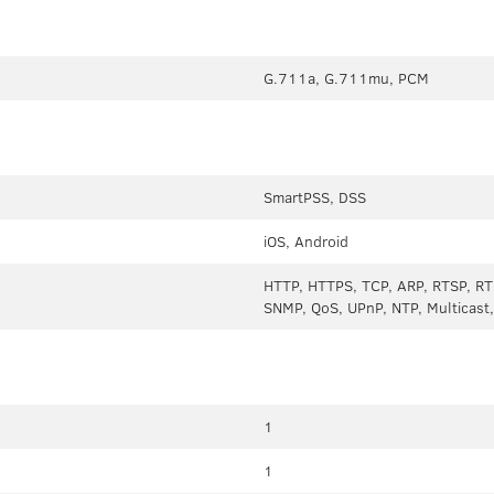
G.711a, G.711mu, PCM
SmartPSS, DSS
iOS, Android
HTTP, HTTPS, TCP, ARP, RTSP, RT
SNMP, QoS, UPnP, NTP, Multicast
1
1