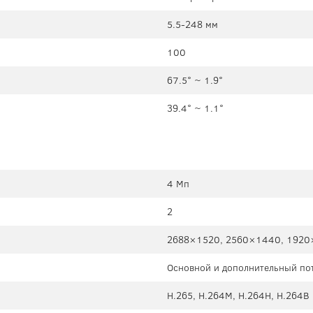
5.5-248 мм
100
67.5° ~ 1.9°
39.4° ~ 1.1°
4 Мп
2
2688×1520, 2560×1440, 1920
Основной и дополнительный пот
H.265, H.264M, H.264H, H.264B