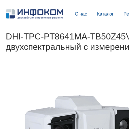
О нас
Каталог
Р
DHI-TPC-PT8641MA-TB50Z45V1
двухспектральный с измерен