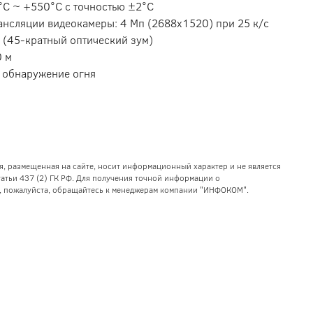
°C ~ +550°C с точностью ±2°C
ансляции видеокамеры: 4 Мп (2688х1520) при 25 к/с
 (45-кратный оптический зум)
0 м
, обнаружение огня
я, размещенная на сайте, носит информационный характер и не является
тьи 437 (2) ГК РФ. Для получения точной информации о
уг, пожалуйста, обращайтесь к менеджерам компании "ИНФОКОМ".