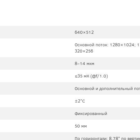
640×512
Основной поток: 1280×1024; 
320×256
8–14 мкм
≤35 мК (@f/1.0)
Основной и дополнительный пот
±2°C
Фиксированный
50 мм
По горизонтали: 8.78° по верти