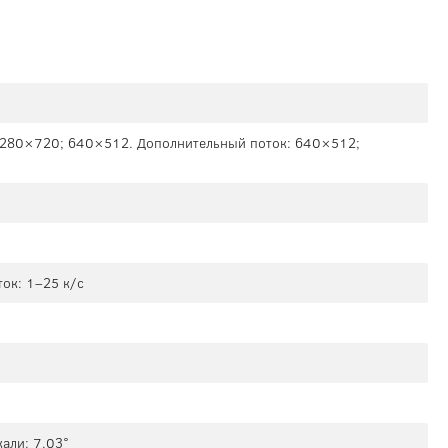
1280×720; 640×512. Дополнительный поток: 640×512;
ок: 1–25 к/с
кали: 7.03°