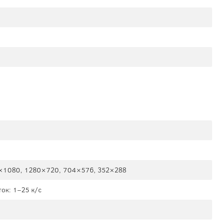
×1080, 1280×720, 704×576, 352×288
ок: 1–25 к/с