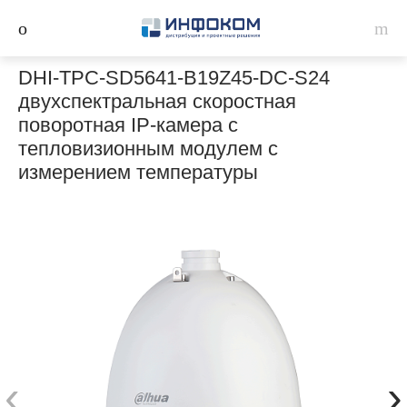
DHI-TPC-SD5641-B19Z45-DC-S24
двухспектральная скоростная
поворотная IP-камера с
тепловизионным модулем с
измерением температуры
‹
›