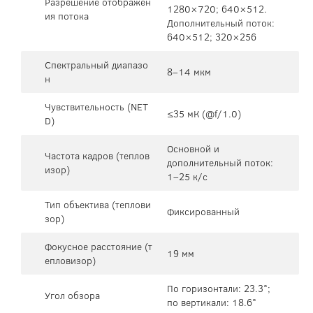
Разрешение отображен
1280×720; 640×512.
ия потока
Дополнительный поток:
640×512; 320×256
Спектральный диапазо
8–14 мкм
н
Чувствительность (NET
≤35 мК (@f/1.0)
D)
Основной и
Частота кадров (теплов
дополнительный поток:
изор)
1–25 к/с
Тип объектива (теплови
Фиксированный
зор)
Фокусное расстояние (т
19 мм
епловизор)
По горизонтали: 23.3°;
Угол обзора
по вертикали: 18.6°