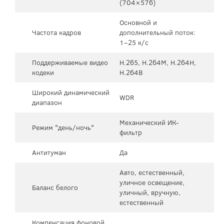
(704×576)
Основной и
Частота кадров
дополнительный поток:
1–25 к/с
Поддерживаемые видео
H.265, H.264M, H.264H,
кодеки
H.264B
Широкий динамический
WDR
диапазон
Механический ИК-
Режим "день/ночь"
фильтр
Антитуман
Да
Авто, естественный,
уличное освещение,
Баланс белого
уличный, вручную,
естественный
Компенсация фоновой