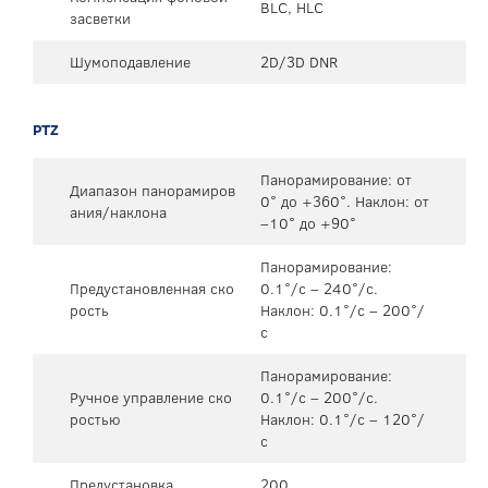
BLC, HLC
засветки
Шумоподавление
2D/3D DNR
PTZ
Панорамирование: от
Диапазон панорамиров
0° до +360°. Наклон: от
ания/наклона
–10° до +90°
Панорамирование:
Предустановленная ско
0.1°/с – 240°/с.
рость
Наклон: 0.1°/с – 200°/
с
Панорамирование:
Ручное управление ско
0.1°/с – 200°/с.
ростью
Наклон: 0.1°/с – 120°/
с
Предустановка
200