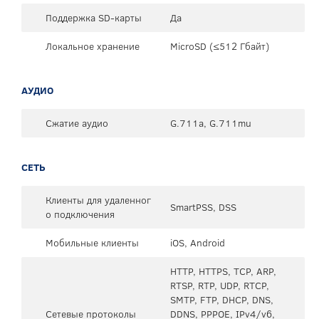
Поддержка SD-карты
Да
Локальное хранение
MicroSD (≤512 Гбайт)
АУДИО
Сжатие аудио
G.711a, G.711mu
СЕТЬ
Клиенты для удаленног
SmartPSS, DSS
о подключения
Мобильные клиенты
iOS, Android
HTTP, HTTPS, TCP, ARP,
RTSP, RTP, UDP, RTCP,
SMTP, FTP, DHCP, DNS,
Сетевые протоколы
DDNS, PPPOE, IPv4/v6,