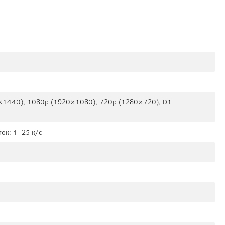
×1440), 1080р (1920×1080), 720p (1280×720), D1
ок: 1–25 к/с