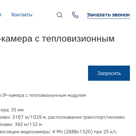
Заказать звонок
и
Контакты
+7 (495) 669-97-07
-камера с тепловизионным
г. Москва, 119270,
Лужнецкая наб., д. 6, стр. 1,
бизнес-центр "Панорама-
Центр"
info@infocom-pro.ru
Запросить
я IP-камера с тепловизионным модулем
зора: 35 мм
овек: 3167 м/1029 м, распознавание транспорт/человек:
ловек: 392 м/132 м
ансляции видеокамеры: 4 Мп (2688х1520) при 25 к/с