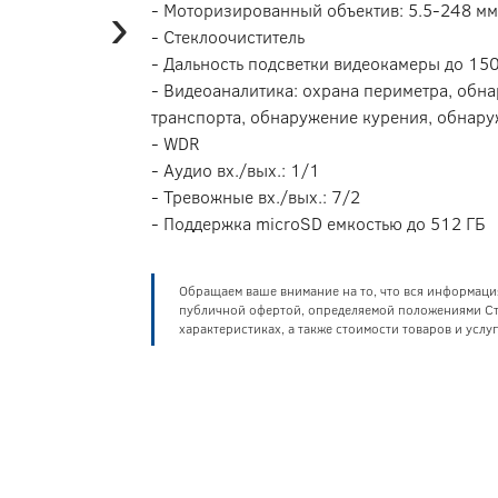
›
- Моторизированный объектив: 5.5-248 мм
- Стеклоочиститель
- Дальность подсветки видеокамеры до 15
- Видеоаналитика: охрана периметра, об
транспорта, обнаружение курения, обнару
- WDR
- Аудио вх./вых.: 1/1
- Тревожные вх./вых.: 7/2
- Поддержка microSD емкостью до 512 ГБ
Обращаем ваше внимание на то, что вся информаци
публичной офертой, определяемой положениями Ста
характеристиках, а также стоимости товаров и усл