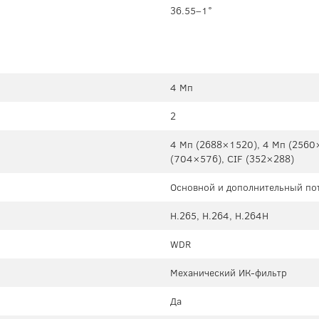
36.55–1°
4 Мп
2
4 Мп (2688×1520), 4 Мп (2560
(704×576), CIF (352×288)
Основной и дополнительный пот
H.265, H.264, H.264H
WDR
Механический ИК-фильтр
Да