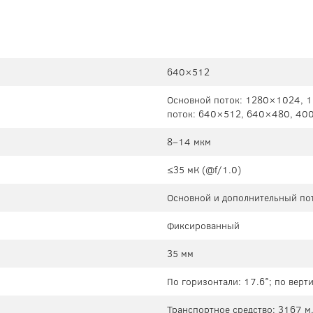
640×512
Основной поток: 1280×1024, 
поток: 640×512, 640×480, 40
8–14 мкм
≤35 мК (@f/1.0)
Основной и дополнительный пот
Фиксированный
35 мм
По горизонтали: 17.6°; по верт
Транспортное средство: 3167 м