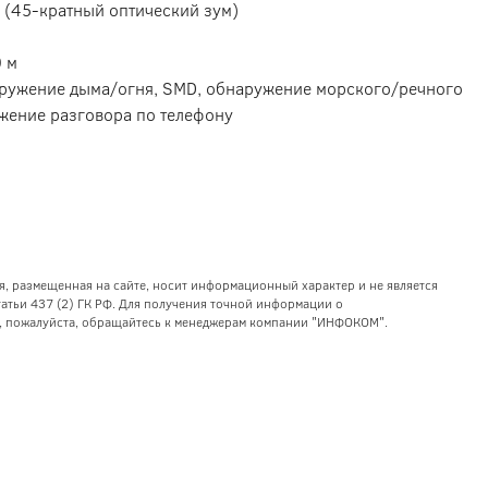
 (45-кратный оптический зум)
0 м
наружение дыма/огня, SMD, обнаружение морского/речного
жение разговора по телефону
я, размещенная на сайте, носит информационный характер и не является
тьи 437 (2) ГК РФ. Для получения точной информации о
уг, пожалуйста, обращайтесь к менеджерам компании "ИНФОКОМ".