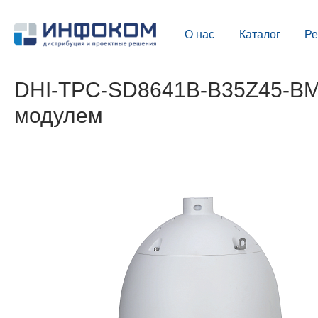
О нас
Каталог
Р
DHI-TPC-SD8641B-B35Z45-BM-
модулем