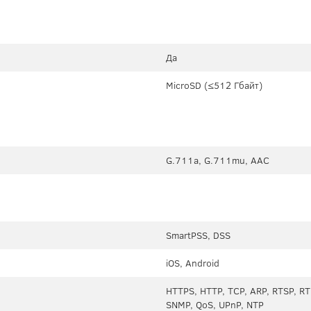
Да
MicroSD (≤512 Гбайт)
G.711a, G.711mu, AAC
SmartPSS, DSS
iOS, Android
HTTPS, HTTP, TCP, ARP, RTSP, RT
SNMP, QoS, UPnP, NTP