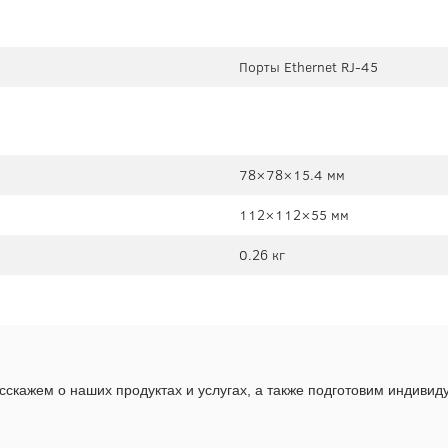
Порты Ethernet RJ-45
78×78×15.4 мм
112×112×55 мм
0.26 кг
скажем о наших продуктах и услугах, а также подготовим индиви