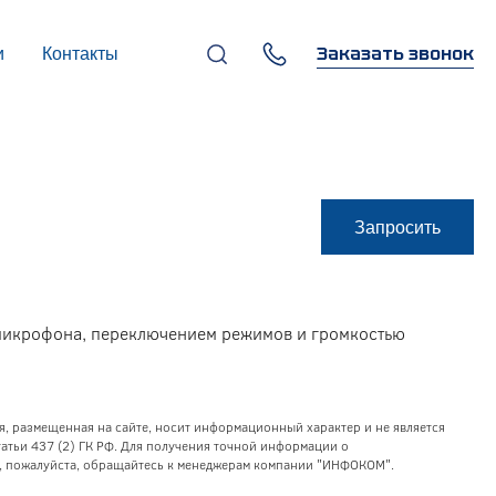
Заказать звонок
и
Контакты
+7 (495) 669-97-07
г. Москва, 119270,
Лужнецкая наб., д. 6, стр. 1,
бизнес-центр "Панорама-
Центр"
info@infocom-pro.ru
Запросить
микрофона, переключением режимов и громкостью
я, размещенная на сайте, носит информационный характер и не является
тьи 437 (2) ГК РФ. Для получения точной информации о
уг, пожалуйста, обращайтесь к менеджерам компании "ИНФОКОМ".