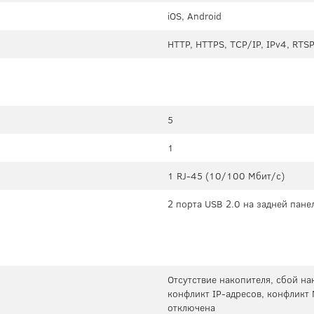
iOS, Android
HTTP, HTTPS, TCP/IP, IPv4, RTS
5
1
1 RJ-45 (10/100 Мбит/с)
2 порта USB 2.0 на задней пане
Отсутствие накопителя, сбой нак
конфликт IP-адресов, конфликт 
отключена