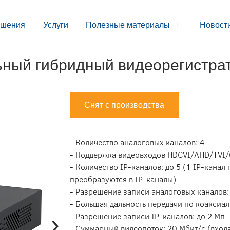
ешения
Услуги
Полезные материалы
Новост
ьный гибридный видеорегистра
Снят с производства
- Количество аналоговых каналов: 4
- Поддержка видеовходов HDCVI/AHD/TVI
- Количество IP-каналов: до 5 (1 IP-кана
преобразуются в IP-каналы)
- Разрешение записи аналоговых каналов:
- Большая дальность передачи по коаксиа
›
- Разрешение записи IP-каналов: до 2 Мп
- Суммарный видеопоток: 20 Мбит/с (вход