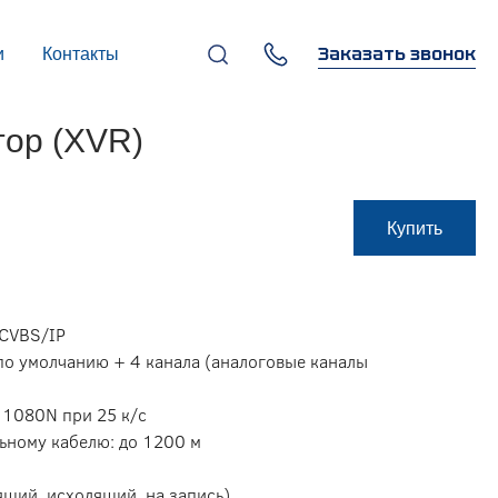
Заказать звонок
и
Контакты
+7 (495) 669-97-07
тор (XVR)
г. Москва, 119270,
Лужнецкая наб., д. 6, стр. 1,
бизнес-центр "Панорама-
Центр"
info@infocom-pro.ru
Купить
/CVBS/IP
л по умолчанию + 4 канала (аналоговые каналы
 1080N при 25 к/с
льному кабелю: до 1200 м
ящий, исходящий, на запись)