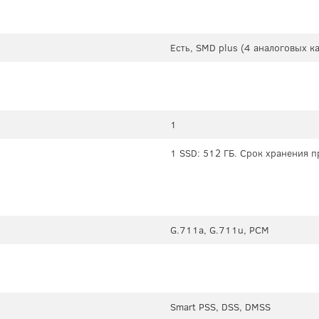
Есть, SMD plus (4 аналоговых к
1
1 SSD: 512 ГБ. Срок хранения п
G.711a, G.711u, PCM
Smart PSS, DSS, DMSS