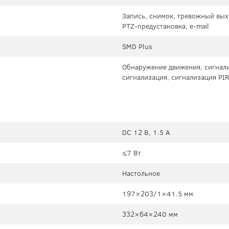
Запись, снимок, тревожный выхо
PTZ-предустановка, e-mail
SMD Plus
Обнаружение движения, сигнали
сигнализация, сигнализация PIR
DC 12 В, 1.5 А
≤7 Вт
Настольное
197×203/1×41.5 мм
332×64×240 мм