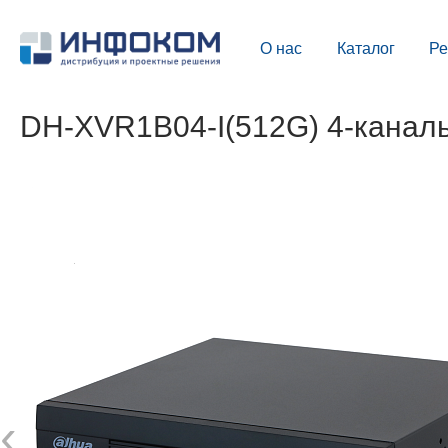
О нас
Каталог
Р
DH-XVR1B04-I(512G) 4-канал
‹