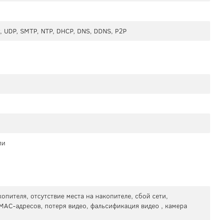
P, UDP, SMTP, NTP, DHCP, DNS, DDNS, P2P
ли
опителя, отсутствие места на накопителе, сбой сети,
MAC-адресов, потеря видео, фальсификация видео , камера