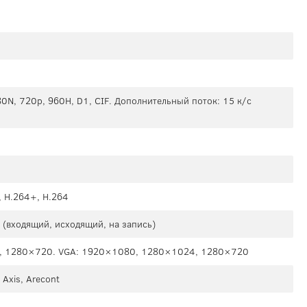
0N, 720p, 960H, D1, CIF. Дополнительный поток: 15 к/с
, H.264+, H.264
(входящий, исходящий, на запись)
, 1280×720. VGA: 1920×1080, 1280×1024, 1280×720
 Axis, Arecont