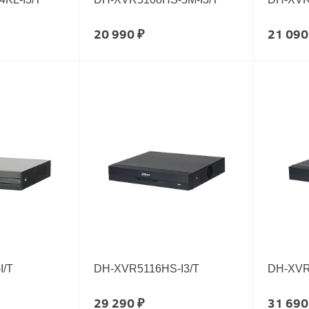
20 990 ₽
21 090
I/T
DH-XVR5116HS-I3/T
DH-XVR
29 290 ₽
31 690