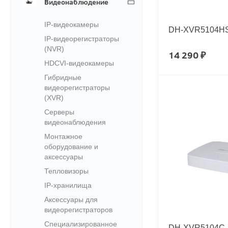
Видеонаблюдение
IP-видеокамеры
DH-XVR5104HS
IP-видеорегистраторы
(NVR)
14 290 ₽
HDCVI-видеокамеры
Гибридные
видеорегистраторы
(XVR)
Серверы
видеонаблюдения
Монтажное
оборудование и
аксессуары
Тепловизоры
IP-хранилища
Аксессуары для
видеорегистраторов
Специализированное
DH-XVR5104C-4