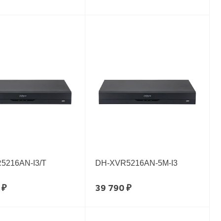
5216AN-I3/T
DH-XVR5216AN-5M-I3
 ₽
39 790 ₽