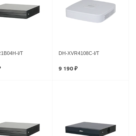
1B04H-I/T
DH-XVR4108C-I/T
₽
9 190 ₽