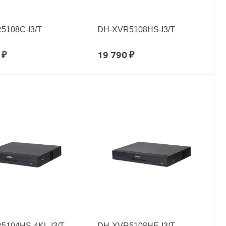
5108C-I3/T
DH-XVR5108HS-I3/T
 ₽
19 790 ₽
5104HS-4KL-I3/T
DH-XVR5108HE-I3/T