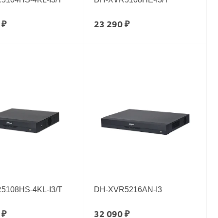
 ₽
23 290 ₽
5108HS-4KL-I3/T
DH-XVR5216AN-I3
 ₽
32 090 ₽