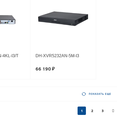
4KL-I3/T
DH-XVR5232AN-5M-I3
66 190 ₽
ПОКАЗАТЬ ЕЩЕ
1
2
3