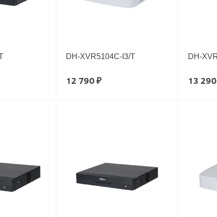
T
DH-XVR5104C-I3/T
DH-XVR
12 790 ₽
13 290