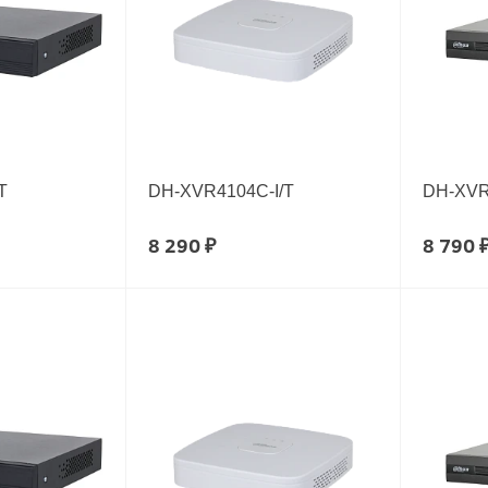
T
DH-XVR4104C-I/T
DH-XVR
8 290 ₽
8 790 