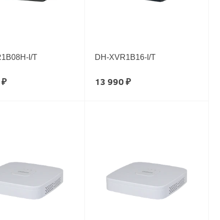
1B08H-I/T
DH-XVR1B16-I/T
 ₽
13 990 ₽