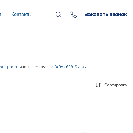
Заказать звонок
и
Контакты
+7 (495) 669-97-07
г. Москва, 119270,
Лужнецкая наб., д. 6, стр. 1,
бизнес-центр "Панорама-
Центр"
info@infocom-pro.ru
com-pro.ru
или телефону:
+7 (495) 669-97-07
Сортировка