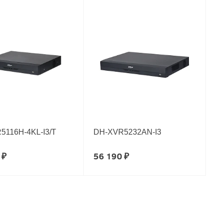
5116H-4KL-I3/T
DH-XVR5232AN-I3
 ₽
56 190 ₽