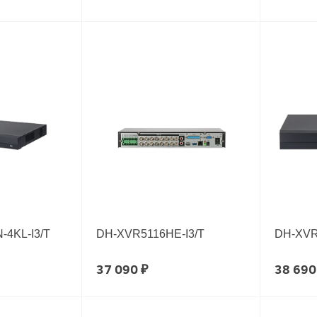
4KL-I3/T
DH-XVR5116HE-I3/T
DH-XVR
37 090 ₽
38 690