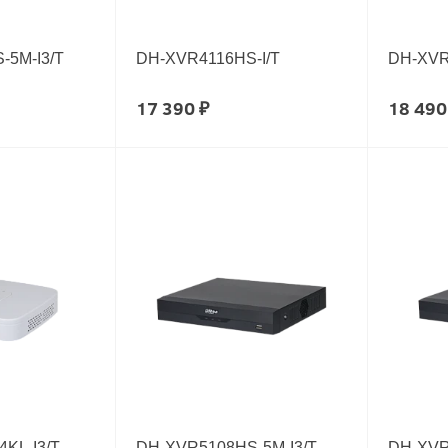
-5M-I3/T
DH-XVR4116HS-I/T
DH-XVR
17 390 ₽
18 490
KL-I3/T
DH-XVR5108HS-5M-I3/T
DH-XVR