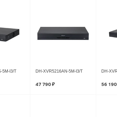
5M-I3/T
DH-XVR5216AN-5M-I3/T
DH-XVR
47 790 ₽
56 190